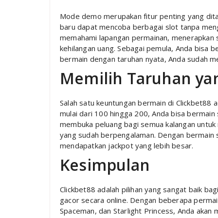
Mode demo merupakan fitur penting yang dita
baru dapat mencoba berbagai slot tanpa menge
memahami lapangan permainan, menerapkan st
kehilangan uang. Sebagai pemula, Anda bisa be
bermain dengan taruhan nyata, Anda sudah mem
Memilih Taruhan ya
Salah satu keuntungan bermain di Clickbet88 a
mulai dari 100 hingga 200, Anda bisa bermain
membuka peluang bagi semua kalangan untuk 
yang sudah berpengalaman. Dengan bermain s
mendapatkan jackpot yang lebih besar.
Kesimpulan
Clickbet88 adalah pilihan yang sangat baik ba
gacor secara online. Dengan beberapa permai
Spaceman, dan Starlight Princess, Anda aka