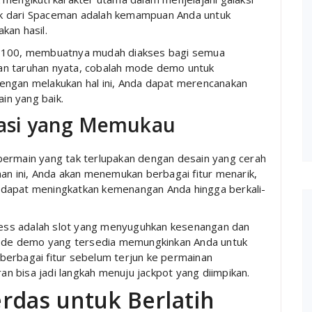
unik dari Spaceman adalah kemampuan Anda untuk
an hasil.
i 100, membuatnya mudah diakses bagi semua
an taruhan nyata, cobalah mode demo untuk
engan melakukan hal ini, Anda dapat merencanakan
in yang baik.
ntasi yang Memukau
bermain yang tak terlupakan dengan desain yang cerah
nan ini, Anda akan menemukan berbagai fitur menarik,
 dapat meningkatkan kemenangan Anda hingga berkali-
ncess adalah slot yang menyuguhkan kesenangan dan
 mode demo yang tersedia memungkinkan Anda untuk
berbagai fitur sebelum terjun ke permainan
ran bisa jadi langkah menuju jackpot yang diimpikan.
rdas untuk Berlatih