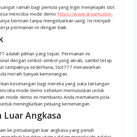
ngat ramah bagi pemula yang ingin menjelajahi slot
da bisa mencoba mode demo
https://www.dreamsalon-
unya bermain tanpa mengeluarkan uang. Ini menjadi
rja permainan ini dengan baik.
k
7 adalah pilihan yang tepat. Permainan ini
ional dengan simbol-simbol yang akrab, sambil tetap
pun tampaknya sederhana, Slot777 menawarkan
nda meraih banyak kemenangan.
ikan kesenangan bagi mereka yang suka tantangan
a mencoba mode demo sebelum memutuskan untuk
kan mode demo ini membantu Anda memahami pola
n untuk meningkatkan peluang kemenangan.
 Luar Angkasa
n ke petualangan luar angkasa yang penuh
 mengikuti karakter utama dalam menjelajahi galaksi