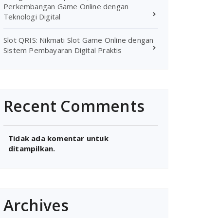
Perkembangan Game Online dengan
Teknologi Digital
Slot QRIS: Nikmati Slot Game Online dengan
Sistem Pembayaran Digital Praktis
Recent Comments
Tidak ada komentar untuk
ditampilkan.
Archives