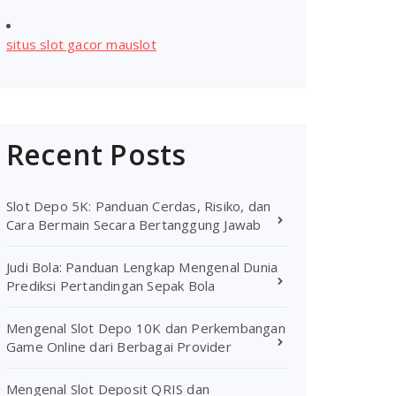
situs slot gacor mauslot
Recent Posts
Slot Depo 5K: Panduan Cerdas, Risiko, dan
Cara Bermain Secara Bertanggung Jawab
Judi Bola: Panduan Lengkap Mengenal Dunia
Prediksi Pertandingan Sepak Bola
Mengenal Slot Depo 10K dan Perkembangan
Game Online dari Berbagai Provider
Mengenal Slot Deposit QRIS dan