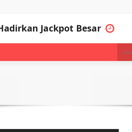
Hadirkan Jackpot Besar
Search
for: