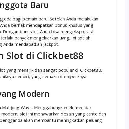
Anggota Baru
goda bagi pemain baru. Setelah Anda melakukan
 Anda berhak mendapatkan bonus khusus yang
. Dengan bonus ini, Anda bisa mengeksplorasi
terlalu banyak mengeluarkan uang. Ini adalah
g Anda mendapatkan jackpot.
Slot di Clickbet88
lot yang menarik dan sangat populer di Clickbet88.
r uniknya sendiri, yang semakin memperkaya
 yang Modern
lah Mahjong Ways. Menggabungkan elemen dari
 modern, slot ini menawarkan desain yang canto dan
rta pengganda akan membantu meningkatkan peluang