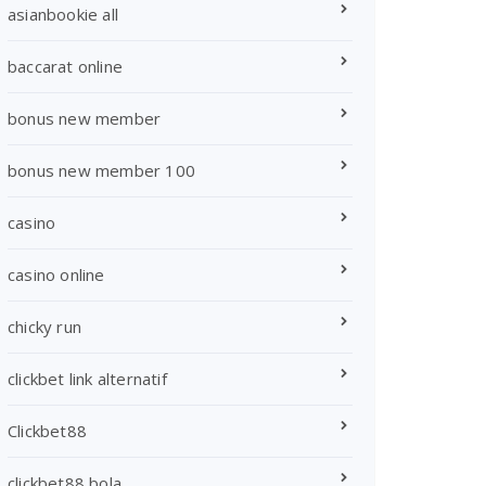
asianbookie all
baccarat online
bonus new member
bonus new member 100
casino
casino online
chicky run
clickbet link alternatif
Clickbet88
clickbet88 bola