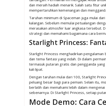
dan meraih hadiah menarik. Salah satu fitur 
mempertaruhkan kemenangan dan menggandak
Taruhan minimum di Spaceman juga mulai dar
kalangan. Sebelum memulai petualangan deng
merasakan atmosfer luar angkasa tersebut. D
strategi dan memahami bagaimana cara berma
Starlight Princess: Fa
Starlight Princess menghadirkan pengalaman 
dan tema fantasi yang indah. Di dalam permai
termasuk putaran gratis dan pengganda yang
kali lipat.
Dengan taruhan mulai dari 100, Starlight Pri
peluang besar bagi para pemain. Selain itu,
berlatih dan memahami lebih dalam mengenai 
sebenarnya. Di Starlight Princess, setiap puta
Mode Demo: Cara Ce