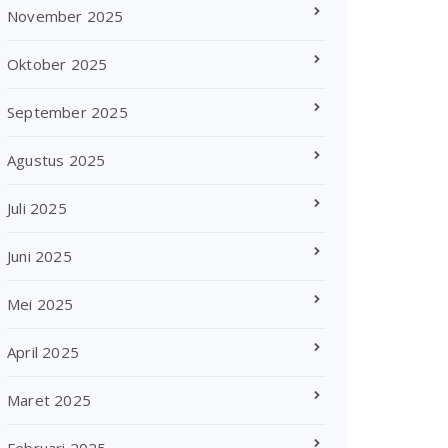
November 2025
Oktober 2025
September 2025
Agustus 2025
Juli 2025
Juni 2025
Mei 2025
April 2025
Maret 2025