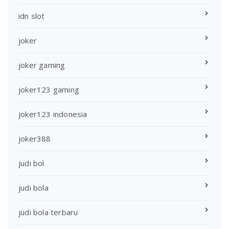
idn slot
joker
joker gaming
joker123 gaming
joker123 indonesia
joker388
judi bol
judi bola
judi bola terbaru