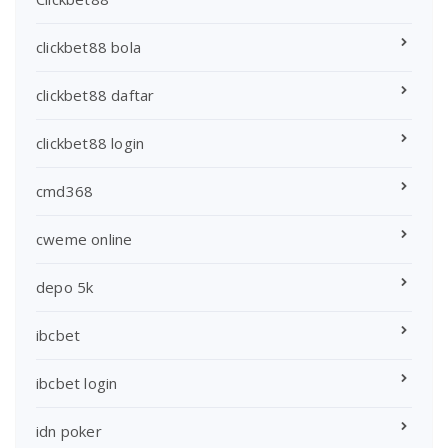
clickbet88 bola
clickbet88 daftar
clickbet88 login
cmd368
cweme online
depo 5k
ibcbet
ibcbet login
idn poker