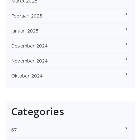
Maret 2025
Februari 2025
Januari 2025
Desember 2024
November 2024
Oktober 2024
Categories
67