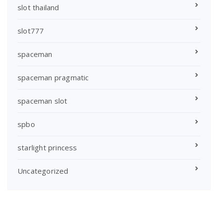
slot thailand
slot777
spaceman
spaceman pragmatic
spaceman slot
spbo
starlight princess
Uncategorized