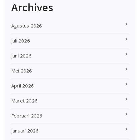
Archives
Agustus 2026
Juli 2026
Juni 2026
Mei 2026
April 2026
Maret 2026
Februari 2026
Januari 2026