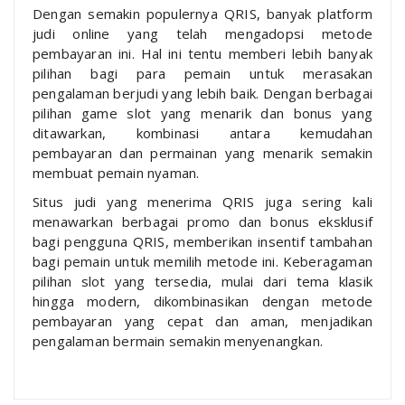
Dengan semakin populernya QRIS, banyak platform
judi online yang telah mengadopsi metode
pembayaran ini. Hal ini tentu memberi lebih banyak
pilihan bagi para pemain untuk merasakan
pengalaman berjudi yang lebih baik. Dengan berbagai
pilihan game slot yang menarik dan bonus yang
ditawarkan, kombinasi antara kemudahan
pembayaran dan permainan yang menarik semakin
membuat pemain nyaman.
Situs judi yang menerima QRIS juga sering kali
menawarkan berbagai promo dan bonus eksklusif
bagi pengguna QRIS, memberikan insentif tambahan
bagi pemain untuk memilih metode ini. Keberagaman
pilihan slot yang tersedia, mulai dari tema klasik
hingga modern, dikombinasikan dengan metode
pembayaran yang cepat dan aman, menjadikan
pengalaman bermain semakin menyenangkan.