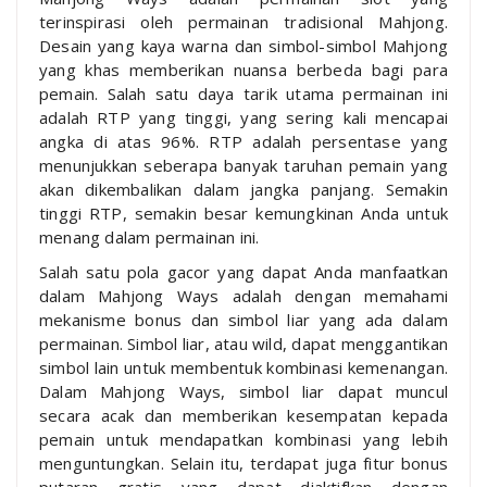
terinspirasi oleh permainan tradisional Mahjong.
Desain yang kaya warna dan simbol-simbol Mahjong
yang khas memberikan nuansa berbeda bagi para
pemain. Salah satu daya tarik utama permainan ini
adalah RTP yang tinggi, yang sering kali mencapai
angka di atas 96%. RTP adalah persentase yang
menunjukkan seberapa banyak taruhan pemain yang
akan dikembalikan dalam jangka panjang. Semakin
tinggi RTP, semakin besar kemungkinan Anda untuk
menang dalam permainan ini.
Salah satu pola gacor yang dapat Anda manfaatkan
dalam Mahjong Ways adalah dengan memahami
mekanisme bonus dan simbol liar yang ada dalam
permainan. Simbol liar, atau wild, dapat menggantikan
simbol lain untuk membentuk kombinasi kemenangan.
Dalam Mahjong Ways, simbol liar dapat muncul
secara acak dan memberikan kesempatan kepada
pemain untuk mendapatkan kombinasi yang lebih
menguntungkan. Selain itu, terdapat juga fitur bonus
putaran gratis yang dapat diaktifkan dengan