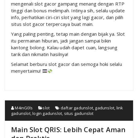
mengenali slot gacor gampang menang dengan RTP
tinggi dan bonus melimpah. Intinya sih, selalu update
info, perhatikan ciri-ciri slot yang lagi gacor, dan pilih
situs slot gacor terpercaya buat main.
Yang paling penting, tetap main dengan bijak ya. Slot
itu permainan hiburan, jadi jangan sampai bikin
kantong bolong. Kalau udah dapet cuan, langsung
tarik dan nikmatin hasilnya!
Selamat berburu slot gacor dan semoga hoki selalu
menyertaimu!
M4inG0ls
slot
daftar gadunslot
,
gadunslot
,
link
gadunslot
,
login gadunslot
,
situs gadunslot
Main Slot QRIS: Lebih Cepat Aman