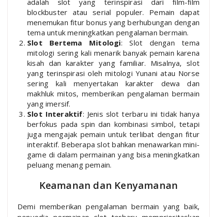
adalah slot yang terinspirasi dari film-film
blockbuster atau serial populer. Pemain dapat
menemukan fitur bonus yang berhubungan dengan
tema untuk meningkatkan pengalaman bermain.
Slot Bertema Mitologi
: Slot dengan tema
mitologi sering kali menarik banyak pemain karena
kisah dan karakter yang familiar. Misalnya, slot
yang terinspirasi oleh mitologi Yunani atau Norse
sering kali menyertakan karakter dewa dan
makhluk mitos, memberikan pengalaman bermain
yang imersif.
Slot Interaktif
: Jenis slot terbaru ini tidak hanya
berfokus pada spin dan kombinasi simbol, tetapi
juga mengajak pemain untuk terlibat dengan fitur
interaktif. Beberapa slot bahkan menawarkan mini-
game di dalam permainan yang bisa meningkatkan
peluang menang pemain.
Keamanan dan Kenyamanan
Demi memberikan pengalaman bermain yang baik,
penyedia permainan slot terbaru memprioritaskan