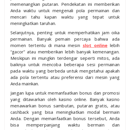
memenangkan putaran. Pendekatan ini memberikan
Anda waktu untuk mengenali pola permainan dan
mencari tahu kapan waktu yang tepat untuk
meningkatkan taruhan.
Selanjutnya, penting untuk memperhatikan jam oika
permainan. Banyak pemain percaya bahwa ada
momen tertentu di mana mesin
slot online
lebih
“gacor” atau memberikan lebih banyak kemenangan.
Meskipun ini mungkin terdengar seperti mitos, ada
baiknya untuk mencoba beberapa sesi permainan
pada waktu yang berbeda untuk mengetahui apakah
ada pola tertentu atau preferensi dari mesin yang
Anda mainkan.
Jangan lupa untuk memanfaatkan bonus dan promosi
yang ditawarkan oleh kasino online. Banyak kasino
menawarkan bonus sambutan, putaran gratis, atau
cashback yang bisa meningkatkan modal bermain
Anda. Dengan memanfaatkan bonus tersebut, Anda
bisa memperpanjang waktu bermain dan