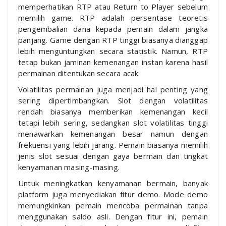
memperhatikan RTP atau Return to Player sebelum
memilih game. RTP adalah persentase teoretis
pengembalian dana kepada pemain dalam jangka
panjang. Game dengan RTP tinggi biasanya dianggap
lebih menguntungkan secara statistik. Namun, RTP
tetap bukan jaminan kemenangan instan karena hasil
permainan ditentukan secara acak.
Volatilitas permainan juga menjadi hal penting yang
sering dipertimbangkan. Slot dengan volatilitas
rendah biasanya memberikan kemenangan kecil
tetapi lebih sering, sedangkan slot volatilitas tinggi
menawarkan kemenangan besar namun dengan
frekuensi yang lebih jarang. Pemain biasanya memilih
jenis slot sesuai dengan gaya bermain dan tingkat
kenyamanan masing-masing.
Untuk meningkatkan kenyamanan bermain, banyak
platform juga menyediakan fitur demo. Mode demo
memungkinkan pemain mencoba permainan tanpa
menggunakan saldo asli. Dengan fitur ini, pemain