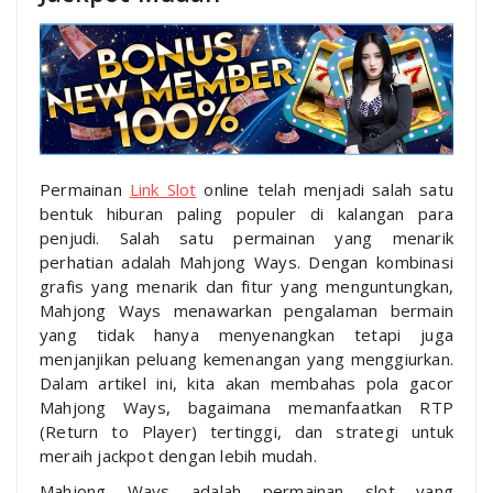
Permainan
Link Slot
online telah menjadi salah satu
bentuk hiburan paling populer di kalangan para
penjudi. Salah satu permainan yang menarik
perhatian adalah Mahjong Ways. Dengan kombinasi
grafis yang menarik dan fitur yang menguntungkan,
Mahjong Ways menawarkan pengalaman bermain
yang tidak hanya menyenangkan tetapi juga
menjanjikan peluang kemenangan yang menggiurkan.
Dalam artikel ini, kita akan membahas pola gacor
Mahjong Ways, bagaimana memanfaatkan RTP
(Return to Player) tertinggi, dan strategi untuk
meraih jackpot dengan lebih mudah.
Mahjong Ways adalah permainan slot yang