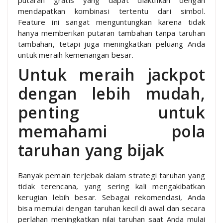
mendapatkan kombinasi tertentu dari simbol.
Feature ini sangat menguntungkan karena tidak
hanya memberikan putaran tambahan tanpa taruhan
tambahan, tetapi juga meningkatkan peluang Anda
untuk meraih kemenangan besar.
Untuk meraih jackpot
dengan lebih mudah,
penting untuk
memahami pola
taruhan yang bijak
Banyak pemain terjebak dalam strategi taruhan yang
tidak terencana, yang sering kali mengakibatkan
kerugian lebih besar. Sebagai rekomendasi, Anda
bisa memulai dengan taruhan kecil di awal dan secara
perlahan meningkatkan nilai taruhan saat Anda mulai