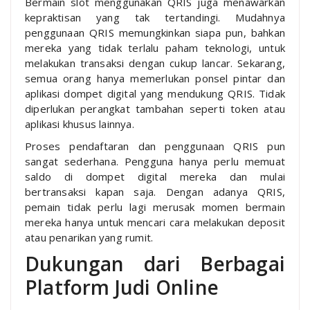
Bermain slot menggunakan QRIS juga menawarkan
kepraktisan yang tak tertandingi. Mudahnya
penggunaan QRIS memungkinkan siapa pun, bahkan
mereka yang tidak terlalu paham teknologi, untuk
melakukan transaksi dengan cukup lancar. Sekarang,
semua orang hanya memerlukan ponsel pintar dan
aplikasi dompet digital yang mendukung QRIS. Tidak
diperlukan perangkat tambahan seperti token atau
aplikasi khusus lainnya.
Proses pendaftaran dan penggunaan QRIS pun
sangat sederhana. Pengguna hanya perlu memuat
saldo di dompet digital mereka dan mulai
bertransaksi kapan saja. Dengan adanya QRIS,
pemain tidak perlu lagi merusak momen bermain
mereka hanya untuk mencari cara melakukan deposit
atau penarikan yang rumit.
Dukungan dari Berbagai
Platform Judi Online