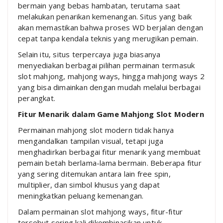
bermain yang bebas hambatan, terutama saat
melakukan penarikan kemenangan. Situs yang baik
akan memastikan bahwa proses WD berjalan dengan
cepat tanpa kendala teknis yang merugikan pemain.
Selain itu, situs terpercaya juga biasanya
menyediakan berbagai pilihan permainan termasuk
slot mahjong, mahjong ways, hingga mahjong ways 2
yang bisa dimainkan dengan mudah melalui berbagai
perangkat.
Fitur Menarik dalam Game Mahjong Slot Modern
Permainan mahjong slot modern tidak hanya
mengandalkan tampilan visual, tetapi juga
menghadirkan berbagai fitur menarik yang membuat
pemain betah berlama-lama bermain. Beberapa fitur
yang sering ditemukan antara lain free spin,
multiplier, dan simbol khusus yang dapat
meningkatkan peluang kemenangan.
Dalam permainan slot mahjong ways, fitur-fitur
tersebut sering kali dikombinasikan untuk