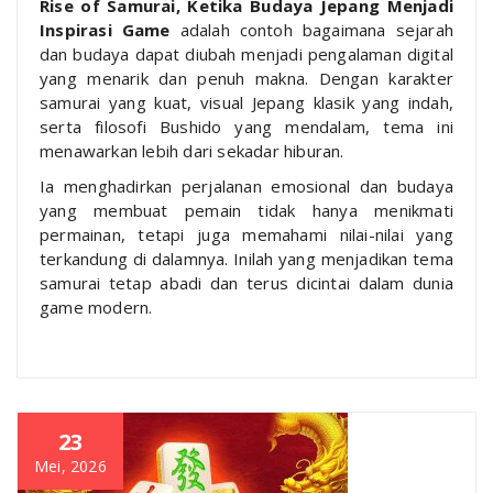
Rise of Samurai, Ketika Budaya Jepang Menjadi
Inspirasi Game
adalah contoh bagaimana sejarah
dan budaya dapat diubah menjadi pengalaman digital
yang menarik dan penuh makna. Dengan karakter
samurai yang kuat, visual Jepang klasik yang indah,
serta filosofi Bushido yang mendalam, tema ini
menawarkan lebih dari sekadar hiburan.
Ia menghadirkan perjalanan emosional dan budaya
yang membuat pemain tidak hanya menikmati
permainan, tetapi juga memahami nilai-nilai yang
terkandung di dalamnya. Inilah yang menjadikan tema
samurai tetap abadi dan terus dicintai dalam dunia
game modern.
23
Mei, 2026