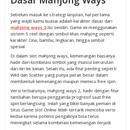
Sebelum masuk ke strategi lanjutan, hal pertama
yang wajib kamu kuasai adalah karakter dasar dari
mahjong ways 2
itu sendiri. Game ini menggunakan
sistem 5 reel dengan simbol khas mahjong seperti
karakter Cina, bambu, lingkaran, hingga simbol
spesial.
Di dalam slot mahjong ways, kemenangan biasanya
hadir dari kombinasi simbol yang muncul berurutan
dari kiri ke kanan. Selain itu, ada fitur penting seperti
Wild dan Scatter yang punya peran besar dalam
membentuk kemenangan maupun memicu free spin.
Versi terbarunya, mahjong ways 2, hadir dengan fitur
tambahan berupa pengganda progresif saat free
spin berlangsung. Inilah yang bikin banyak pemain di
Situs Game slot Online lebih tertarik mencoba versi
kedua karena potensi pengalinya bisa terus
meningkat selama kombinasi kemenangan terjadi.