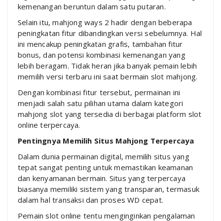
kemenangan beruntun dalam satu putaran.
Selain itu, mahjong ways 2 hadir dengan beberapa
peningkatan fitur dibandingkan versi sebelumnya. Hal
ini mencakup peningkatan grafis, tambahan fitur
bonus, dan potensi kombinasi kemenangan yang
lebih beragam. Tidak heran jika banyak pemain lebih
memilih versi terbaru ini saat bermain slot mahjong.
Dengan kombinasi fitur tersebut, permainan ini
menjadi salah satu pilihan utama dalam kategori
mahjong slot yang tersedia di berbagai platform slot
online terpercaya.
Pentingnya Memilih Situs Mahjong Terpercaya
Dalam dunia permainan digital, memilih situs yang
tepat sangat penting untuk memastikan keamanan
dan kenyamanan bermain. Situs yang terpercaya
biasanya memiliki sistem yang transparan, termasuk
dalam hal transaksi dan proses WD cepat.
Pemain slot online tentu menginginkan pengalaman