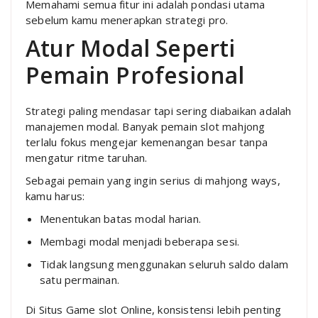
Memahami semua fitur ini adalah pondasi utama
sebelum kamu menerapkan strategi pro.
Atur Modal Seperti
Pemain Profesional
Strategi paling mendasar tapi sering diabaikan adalah
manajemen modal. Banyak pemain slot mahjong
terlalu fokus mengejar kemenangan besar tanpa
mengatur ritme taruhan.
Sebagai pemain yang ingin serius di mahjong ways,
kamu harus:
Menentukan batas modal harian.
Membagi modal menjadi beberapa sesi.
Tidak langsung menggunakan seluruh saldo dalam
satu permainan.
Di Situs Game slot Online, konsistensi lebih penting