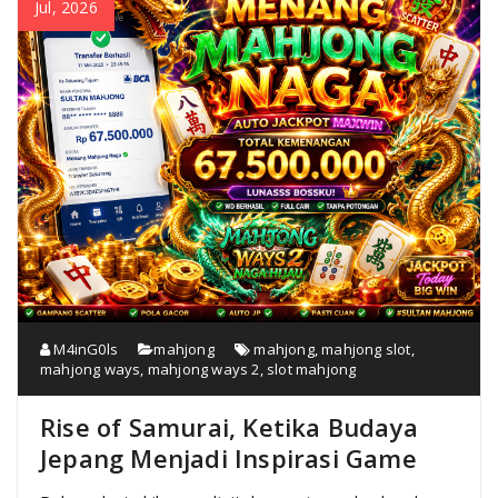
Jul, 2026
M4inG0ls
mahjong
mahjong
,
mahjong slot
,
mahjong ways
,
mahjong ways 2
,
slot mahjong
Rise of Samurai, Ketika Budaya
Jepang Menjadi Inspirasi Game