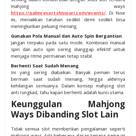
mahjong ways
https://palmresortshivpuri.com/events/
. Di fase
ini, menaikkan taruhan sedikit demi sedikit bisa
meningkatkan peluang menang.
Gunakan Pola Manual dan Auto Spin Bergantian
Jangan terpaku pada satu mode. Kombinasi manual
spin dan auto spin sering dianggap efektif untuk
menjaga ritme permainan tetap stabil.
Berhenti Saat Sudah Menang
Ini yang sering diabaikan. Banyak pemain terus
bermain saat sudah menang, hingga akhirnya
kehilangan semuanya. Dalam konsep mahjong slot
anti rungkad, tahu kapan berhenti adalah kunci utama.
Keunggulan Mahjong
Ways Dibanding Slot Lain
Tidak semua slot memberikan pengalaman seperti
mahjong ways. Ada beberapa alasan kenapa game ini