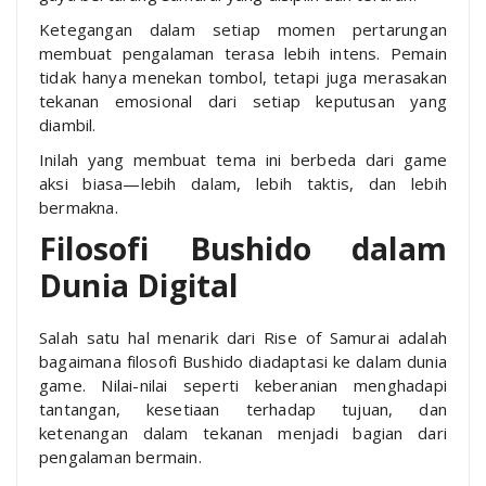
Ketegangan dalam setiap momen pertarungan
membuat pengalaman terasa lebih intens. Pemain
tidak hanya menekan tombol, tetapi juga merasakan
tekanan emosional dari setiap keputusan yang
diambil.
Inilah yang membuat tema ini berbeda dari game
aksi biasa—lebih dalam, lebih taktis, dan lebih
bermakna.
Filosofi Bushido dalam
Dunia Digital
Salah satu hal menarik dari Rise of Samurai adalah
bagaimana filosofi Bushido diadaptasi ke dalam dunia
game. Nilai-nilai seperti keberanian menghadapi
tantangan, kesetiaan terhadap tujuan, dan
ketenangan dalam tekanan menjadi bagian dari
pengalaman bermain.