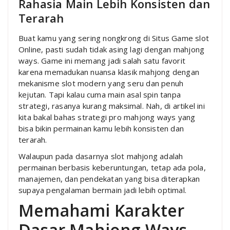
Rahasia Main Lebih Konsisten dan
Terarah
Buat kamu yang sering nongkrong di Situs Game slot
Online, pasti sudah tidak asing lagi dengan mahjong
ways. Game ini memang jadi salah satu favorit
karena memadukan nuansa klasik mahjong dengan
mekanisme slot modern yang seru dan penuh
kejutan. Tapi kalau cuma main asal spin tanpa
strategi, rasanya kurang maksimal. Nah, di artikel ini
kita bakal bahas strategi pro mahjong ways yang
bisa bikin permainan kamu lebih konsisten dan
terarah.
Walaupun pada dasarnya slot mahjong adalah
permainan berbasis keberuntungan, tetap ada pola,
manajemen, dan pendekatan yang bisa diterapkan
supaya pengalaman bermain jadi lebih optimal.
Memahami Karakter
Dasar Mahjong Ways