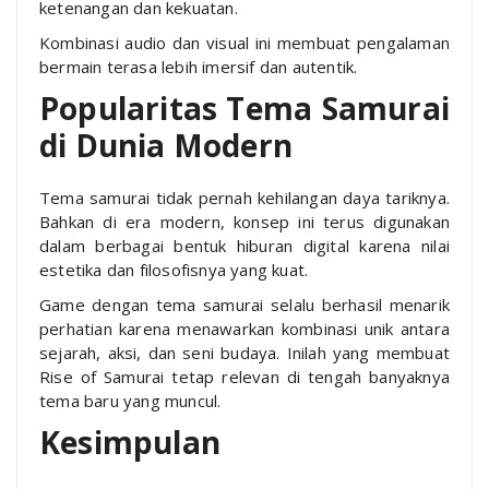
ketenangan dan kekuatan.
Kombinasi audio dan visual ini membuat pengalaman
bermain terasa lebih imersif dan autentik.
Popularitas Tema Samurai
di Dunia Modern
Tema samurai tidak pernah kehilangan daya tariknya.
Bahkan di era modern, konsep ini terus digunakan
dalam berbagai bentuk hiburan digital karena nilai
estetika dan filosofisnya yang kuat.
Game dengan tema samurai selalu berhasil menarik
perhatian karena menawarkan kombinasi unik antara
sejarah, aksi, dan seni budaya. Inilah yang membuat
Rise of Samurai tetap relevan di tengah banyaknya
tema baru yang muncul.
Kesimpulan