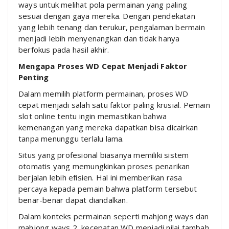
ways untuk melihat pola permainan yang paling
sesuai dengan gaya mereka. Dengan pendekatan
yang lebih tenang dan terukur, pengalaman bermain
menjadi lebih menyenangkan dan tidak hanya
berfokus pada hasil akhir.
Mengapa Proses WD Cepat Menjadi Faktor
Penting
Dalam memilih platform permainan, proses WD
cepat menjadi salah satu faktor paling krusial. Pemain
slot online tentu ingin memastikan bahwa
kemenangan yang mereka dapatkan bisa dicairkan
tanpa menunggu terlalu lama.
Situs yang profesional biasanya memiliki sistem
otomatis yang memungkinkan proses penarikan
berjalan lebih efisien. Hal ini memberikan rasa
percaya kepada pemain bahwa platform tersebut
benar-benar dapat diandalkan.
Dalam konteks permainan seperti mahjong ways dan
mahjong ways 2, kecepatan WD menjadi nilai tambah