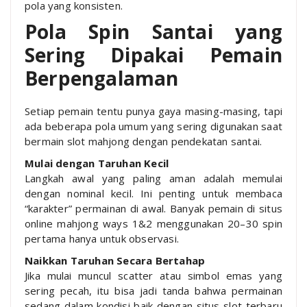
pola yang konsisten.
Pola Spin Santai yang
Sering Dipakai Pemain
Berpengalaman
Setiap pemain tentu punya gaya masing-masing, tapi
ada beberapa pola umum yang sering digunakan saat
bermain slot mahjong dengan pendekatan santai.
Mulai dengan Taruhan Kecil
Langkah awal yang paling aman adalah memulai
dengan nominal kecil. Ini penting untuk membaca
“karakter” permainan di awal. Banyak pemain di situs
online mahjong ways 1&2 menggunakan 20–30 spin
pertama hanya untuk observasi.
Naikkan Taruhan Secara Bertahap
Jika mulai muncul scatter atau simbol emas yang
sering pecah, itu bisa jadi tanda bahwa permainan
sedang dalam kondisi baik dengan situs slot terbaru