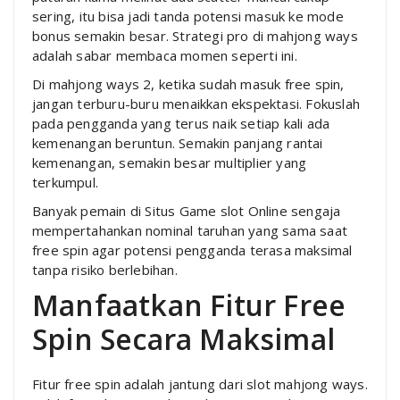
sering, itu bisa jadi tanda potensi masuk ke mode
bonus semakin besar. Strategi pro di mahjong ways
adalah sabar membaca momen seperti ini.
Di mahjong ways 2, ketika sudah masuk free spin,
jangan terburu-buru menaikkan ekspektasi. Fokuslah
pada pengganda yang terus naik setiap kali ada
kemenangan beruntun. Semakin panjang rantai
kemenangan, semakin besar multiplier yang
terkumpul.
Banyak pemain di Situs Game slot Online sengaja
mempertahankan nominal taruhan yang sama saat
free spin agar potensi pengganda terasa maksimal
tanpa risiko berlebihan.
Manfaatkan Fitur Free
Spin Secara Maksimal
Fitur free spin adalah jantung dari slot mahjong ways.