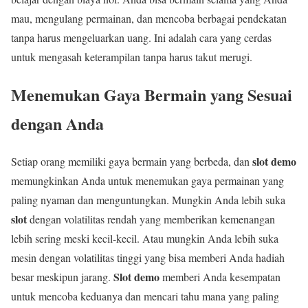
mau, mengulang permainan, dan mencoba berbagai pendekatan
tanpa harus mengeluarkan uang. Ini adalah cara yang cerdas
untuk mengasah keterampilan tanpa harus takut merugi.
Menemukan Gaya Bermain yang Sesuai
dengan Anda
slot demo
Setiap orang memiliki gaya bermain yang berbeda, dan
memungkinkan Anda untuk menemukan gaya permainan yang
paling nyaman dan menguntungkan. Mungkin Anda lebih suka
slot
dengan volatilitas rendah yang memberikan kemenangan
lebih sering meski kecil-kecil. Atau mungkin Anda lebih suka
mesin dengan volatilitas tinggi yang bisa memberi Anda hadiah
Slot demo
besar meskipun jarang.
memberi Anda kesempatan
untuk mencoba keduanya dan mencari tahu mana yang paling