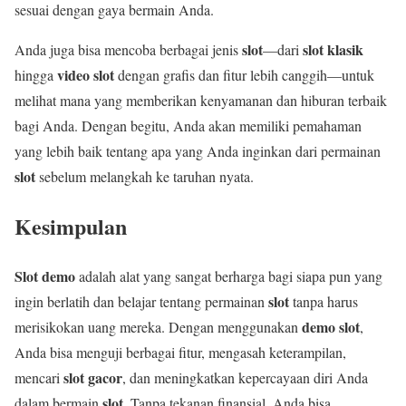
sesuai dengan gaya bermain Anda.
slot
slot klasik
Anda juga bisa mencoba berbagai jenis
—dari
video slot
hingga
dengan grafis dan fitur lebih canggih—untuk
melihat mana yang memberikan kenyamanan dan hiburan terbaik
bagi Anda. Dengan begitu, Anda akan memiliki pemahaman
yang lebih baik tentang apa yang Anda inginkan dari permainan
slot
sebelum melangkah ke taruhan nyata.
Kesimpulan
Slot demo
adalah alat yang sangat berharga bagi siapa pun yang
slot
ingin berlatih dan belajar tentang permainan
tanpa harus
demo slot
merisikokan uang mereka. Dengan menggunakan
,
Anda bisa menguji berbagai fitur, mengasah keterampilan,
slot gacor
mencari
, dan meningkatkan kepercayaan diri Anda
slot
dalam bermain
. Tanpa tekanan finansial, Anda bisa