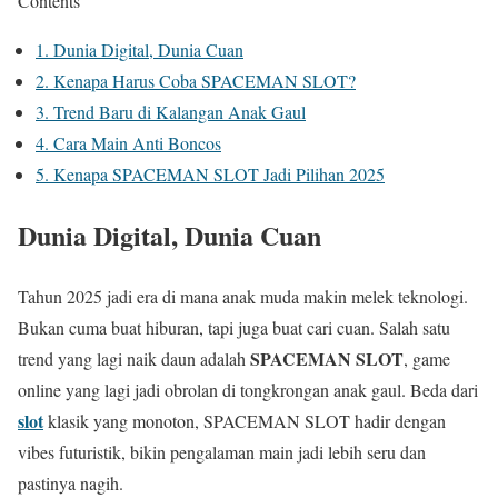
Contents
1.
Dunia Digital, Dunia Cuan
2.
Kenapa Harus Coba SPACEMAN SLOT?
3.
Trend Baru di Kalangan Anak Gaul
4.
Cara Main Anti Boncos
5.
Kenapa SPACEMAN SLOT Jadi Pilihan 2025
Dunia Digital, Dunia Cuan
Tahun 2025 jadi era di mana anak muda makin melek teknologi.
Bukan cuma buat hiburan, tapi juga buat cari cuan. Salah satu
SPACEMAN SLOT
trend yang lagi naik daun adalah
, game
online yang lagi jadi obrolan di tongkrongan anak gaul. Beda dari
slot
klasik yang monoton, SPACEMAN SLOT hadir dengan
vibes futuristik, bikin pengalaman main jadi lebih seru dan
pastinya nagih.