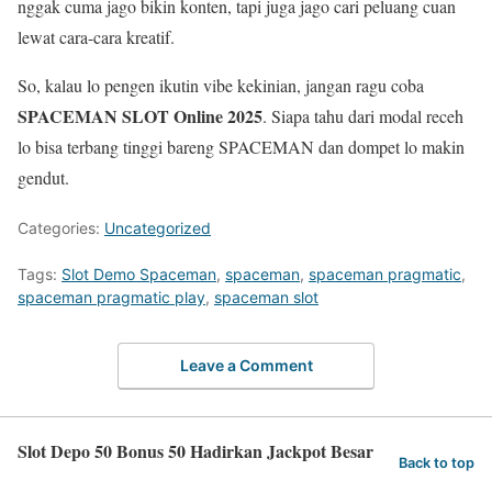
nggak cuma jago bikin konten, tapi juga jago cari peluang cuan
lewat cara-cara kreatif.
So, kalau lo pengen ikutin vibe kekinian, jangan ragu coba
SPACEMAN SLOT Online 2025
. Siapa tahu dari modal receh
lo bisa terbang tinggi bareng SPACEMAN dan dompet lo makin
gendut.
Categories:
Uncategorized
Tags:
Slot Demo Spaceman
,
spaceman
,
spaceman pragmatic
,
spaceman pragmatic play
,
spaceman slot
Leave a Comment
Slot Depo 50 Bonus 50 Hadirkan Jackpot Besar
Back to top