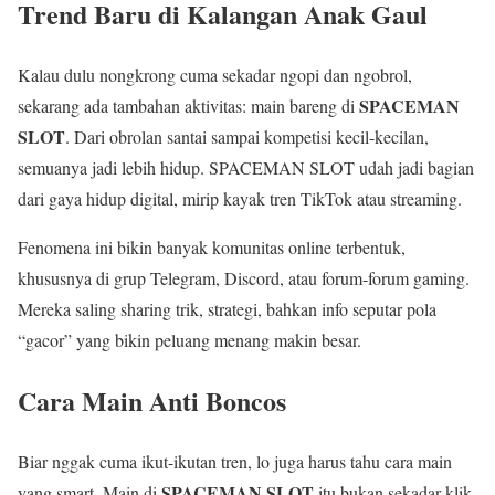
Trend Baru di Kalangan Anak Gaul
Kalau dulu nongkrong cuma sekadar ngopi dan ngobrol,
SPACEMAN
sekarang ada tambahan aktivitas: main bareng di
SLOT
. Dari obrolan santai sampai kompetisi kecil-kecilan,
semuanya jadi lebih hidup. SPACEMAN SLOT udah jadi bagian
dari gaya hidup digital, mirip kayak tren TikTok atau streaming.
Fenomena ini bikin banyak komunitas online terbentuk,
khususnya di grup Telegram, Discord, atau forum-forum gaming.
Mereka saling sharing trik, strategi, bahkan info seputar pola
“gacor” yang bikin peluang menang makin besar.
Cara Main Anti Boncos
Biar nggak cuma ikut-ikutan tren, lo juga harus tahu cara main
SPACEMAN SLOT
yang smart. Main di
itu bukan sekadar klik