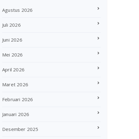
Agustus 2026
Juli 2026
Juni 2026
Mei 2026
April 2026
Maret 2026
Februari 2026
Januari 2026
Desember 2025