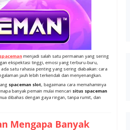
spaceman
menjadi salah satu permainan yang sering
an ekspektasi tinggi, emosi yang terburu-buru,
 ada satu rahasia penting yang sering diabaikan: cara
galaman jauh lebih terkendali dan menyenangkan.
ntang
spaceman slot
, bagaimana cara memahaminya
kenapa banyak pemain mulai mencari
situs spaceman
mua dibahas dengan gaya ringan, tanpa rumit, dan
dan Mengapa Banyak