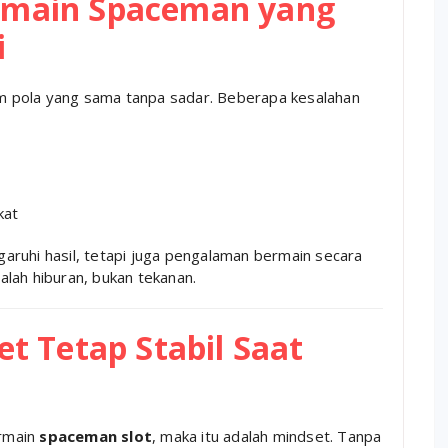
main Spaceman yang
i
m pola yang sama tanpa sadar. Beberapa kesalahan
kat
aruhi hasil, tetapi juga pengalaman bermain secara
dalah hiburan, bukan tekanan.
t Tetap Stabil Saat
ermain
spaceman slot
, maka itu adalah mindset. Tanpa