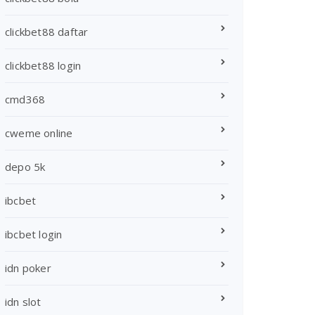
clickbet88 daftar
clickbet88 login
cmd368
cweme online
depo 5k
ibcbet
ibcbet login
idn poker
idn slot