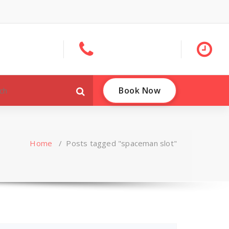
Book Now
Home
/
Posts tagged "spaceman slot"