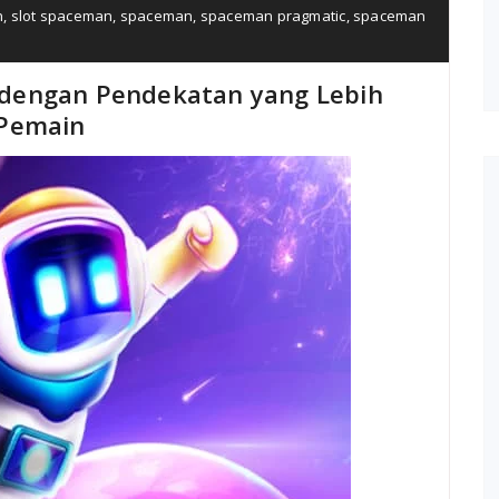
n
,
slot spaceman
,
spaceman
,
spaceman pragmatic
,
spaceman
dengan Pendekatan yang Lebih
 Pemain