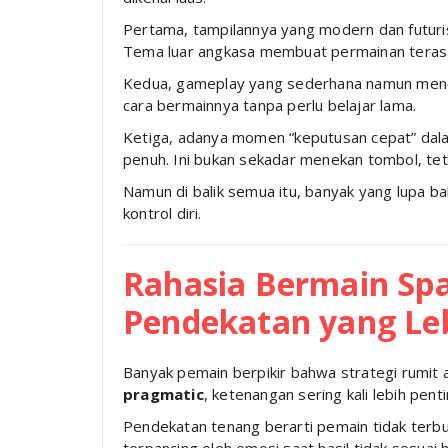
Pertama, tampilannya yang modern dan futuri
Tema luar angkasa membuat permainan teras
Kedua, gameplay yang sederhana namun men
cara bermainnya tanpa perlu belajar lama.
Ketiga, adanya momen “keputusan cepat” da
penuh. Ini bukan sekadar menekan tombol, tet
Namun di balik semua itu, banyak yang lupa b
kontrol diri.
Rahasia Bermain S
Pendekatan yang Le
Banyak pemain berpikir bahwa strategi rumit 
pragmatic
, ketenangan sering kali lebih pent
Pendekatan tenang berarti pemain tidak terb