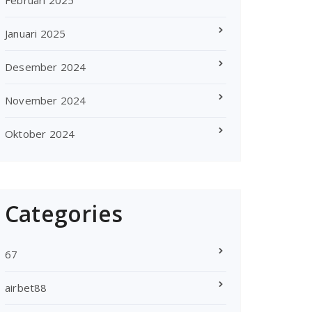
Februari 2025
Januari 2025
Desember 2024
November 2024
Oktober 2024
Categories
67
airbet88