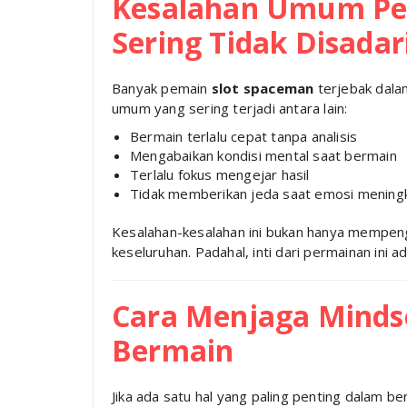
Kesalahan Umum Pe
Sering Tidak Disadar
Banyak pemain
slot spaceman
terjebak dala
umum yang sering terjadi antara lain:
Bermain terlalu cepat tanpa analisis
Mengabaikan kondisi mental saat bermain
Terlalu fokus mengejar hasil
Tidak memberikan jeda saat emosi mening
Kesalahan-kesalahan ini bukan hanya mempeng
keseluruhan. Padahal, inti dari permainan ini a
Cara Menjaga Mindse
Bermain
Jika ada satu hal yang paling penting dalam b