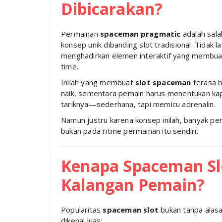
Dibicarakan?
Permainan
spaceman pragmatic
adalah sal
konsep unik dibanding slot tradisional. Tidak 
menghadirkan elemen interaktif yang membua
time.
Inilah yang membuat
slot spaceman
terasa b
naik, sementara pemain harus menentukan kapan
tariknya—sederhana, tapi memicu adrenalin.
Namun justru karena konsep inilah, banyak pem
bukan pada ritme permainan itu sendiri.
Kenapa Spaceman Slo
Kalangan Pemain?
Popularitas
spaceman slot
bukan tanpa alas
dikenal luas: