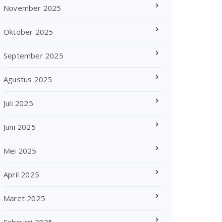
November 2025
Oktober 2025
September 2025
Agustus 2025
Juli 2025
Juni 2025
Mei 2025
April 2025
Maret 2025