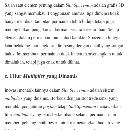
Salah satu elemen penting dalam
Slot Spaceman
adalah grafis 3D
yang sangat memukau. Penggunaan animasi tiga dimensi tidak
hanya membuat tampilan permainan lebih hidup, tetapi juga
meningkatkan pengalaman bermain secara keseluruhan. Setiap
elemen dalam permainan, mulai dari karakter Spaceman hingga
latar belakang luar angkasa, dirancang dengan detail yang sangat
halus. Ini membuat permainan tidak hanya menyenangkan untuk
dimainkan, tetapi juga enak untuk dilihat.
c.
Fitur
yang Dinamis
Multiplier
Inovasi menarik lainnya dalam
Slot Spaceman
adalah sistem
multiplier
yang dinamis. Berbeda dengan slot tradisional yang
memiliki pengaturan
payline
tetap,
Slot Spaceman
menawarkan
fitur
multiplier
yang terus berkembang selama permainan. Ini
memberi peluang lebih besar untuk memenangkan hadiah yang