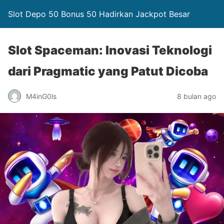
Slot Depo 50 Bonus 50 Hadirkan Jackpot Besar
Slot Spaceman: Inovasi Teknologi
dari Pragmatic yang Patut Dicoba
M4inG0ls
8 bulan ago