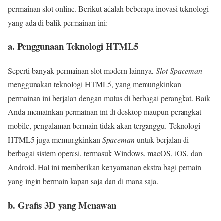
permainan slot online. Berikut adalah beberapa inovasi teknologi
yang ada di balik permainan ini:
a.
Penggunaan Teknologi HTML5
Seperti banyak permainan slot modern lainnya,
Slot Spaceman
menggunakan teknologi HTML5, yang memungkinkan
permainan ini berjalan dengan mulus di berbagai perangkat. Baik
Anda memainkan permainan ini di desktop maupun perangkat
mobile, pengalaman bermain tidak akan terganggu. Teknologi
HTML5 juga memungkinkan
Spaceman
untuk berjalan di
berbagai sistem operasi, termasuk Windows, macOS, iOS, dan
Android. Hal ini memberikan kenyamanan ekstra bagi pemain
yang ingin bermain kapan saja dan di mana saja.
b.
Grafis 3D yang Menawan