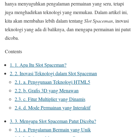
hanya menyuguhkan pengalaman permainan yang seru, tetapi
juga menghadirkan teknologi yang memukau. Dalam artikel ini,
kita akan membahas lebih dalam tentang
Slot Spaceman
, inovasi
teknologi yang ada di baliknya, dan mengapa permainan ini patut
dicoba.
Contents
1.
1. Apa Itu Slot Spaceman?
2.
2. Inovasi Teknologi dalam Slot Spaceman
2.1.
a. Penggunaan Teknologi HTML5
2.2.
b. Grafis 3D yang Menawan
2.3.
c. Fitur Multiplier yang Dinamis
2.4.
d. Mode Permainan yang Interaktif
3.
3. Mengapa Slot Spaceman Patut Dicoba?
3.1.
a. Pengalaman Bermain yang Unik