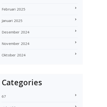
Februari 2025
Januari 2025
Desember 2024
November 2024
Oktober 2024
Categories
67