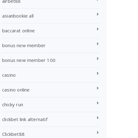
airbet88
asianbookie all
baccarat online
bonus new member
bonus new member 100
casino
casino online
chicky run
clickbet link alternatif
Clickbet88