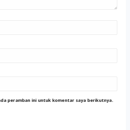
ada peramban ini untuk komentar saya berikutnya.