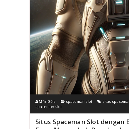
M4inG0ls
spaceman slot
situs spacema
spaceman slot
Situs Spaceman Slot dengan 