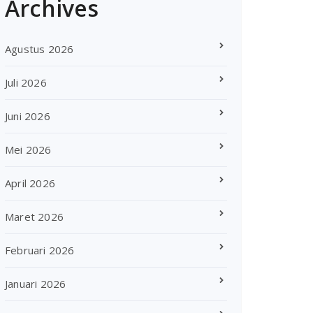
Archives
Agustus 2026
Juli 2026
Juni 2026
Mei 2026
April 2026
Maret 2026
Februari 2026
Januari 2026