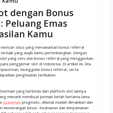
n Kamu
lot dengan Bonus
: Peluang Emas
silan Kamu
g mencari situs yang menawarkan bonus referral
n terbaik yang wajib kamu pertimbangkan. Dengan
lot yang seru dan bonus referral yang menggiurkan,
ra penggemar slot di Indonesia. Di artikel ini, kita
spaceman, keunggulan bonus referral, serta
apatkan penghasilan tambahan.
ermain yang berbeda dari platform slot lainnya.
s yang menarik membuat pemain betah berlama-lama
ya
spaceman
pragmatic, dikenal mudah dimainkan dan
an kemenangan besar. Keamanan dan kenyamanan