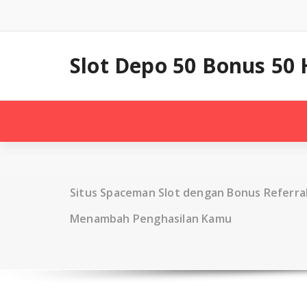
Skip
to
content
Slot Depo 50 Bonus 50 
Situs Spaceman Slot dengan Bonus Referra
Menambah Penghasilan Kamu