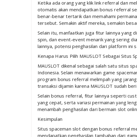
Ketika ada orang yang klik link referral dan 
otomatis akan mendapatkan bonus referral se
benar-benar tertarik dan memahami permainan 
tersebut. Semakin aktif mereka, semakin besa
Selain itu, manfaatkan juga fitur lainnya yang
spin, dan event-event menarik yang sering di
lainnya, potensi penghasilan dari platform ini 
Kenapa Harus Pilih MAUSLOT Sebagai Situs S
MAUSLOT dikenal sebagai salah satu situs sp
Indonesia. Selain menawarkan game spaceman
program bonus referral melimpah yang jarang 
transaksi dijamin karena MAUSLOT sudah ber
Selain bonus referral, fitur lainnya seperti c
yang cepat, serta variasi permainan yang lengk
menambah penghasilan dari bermain slot onlin
Kesimpulan
Situs spaceman slot dengan bonus referral me
mendapatkan penghasilan tambahan dari game