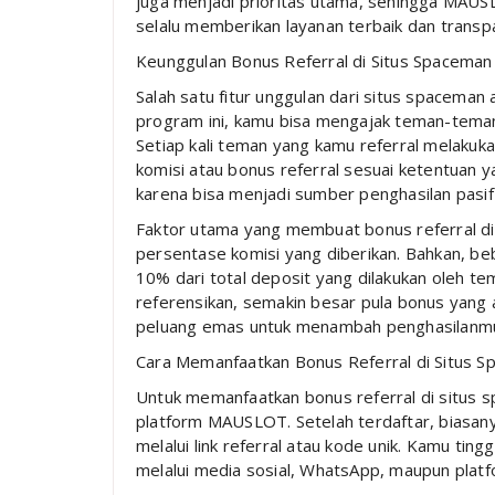
juga menjadi prioritas utama, sehingga MAUS
selalu memberikan layanan terbaik dan trans
Keunggulan Bonus Referral di Situs Spaceman
Salah satu fitur unggulan dari situs spacema
program ini, kamu bisa mengajak teman-tema
Setiap kali teman yang kamu referral melaku
komisi atau bonus referral sesuai ketentuan y
karena bisa menjadi sumber penghasilan pasif 
Faktor utama yang membuat bonus referral d
persentase komisi yang diberikan. Bahkan, 
10% dari total deposit yang dilakukan oleh 
referensikan, semakin besar pula bonus yang a
peluang emas untuk menambah penghasilanmu
Cara Memanfaatkan Bonus Referral di Situs 
Untuk memanfaatkan bonus referral di situs s
platform MAUSLOT. Setelah terdaftar, biasan
melalui link referral atau kode unik. Kamu ti
melalui media sosial, WhatsApp, maupun platfo