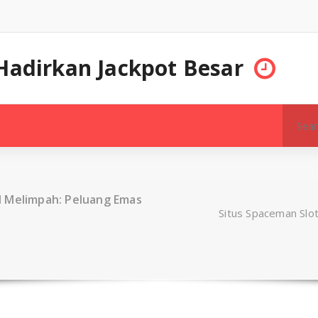
Hadirkan Jackpot Besar
Search
for:
l Melimpah: Peluang Emas
Situs Spaceman Slo