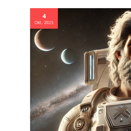
4
Okt, 2025