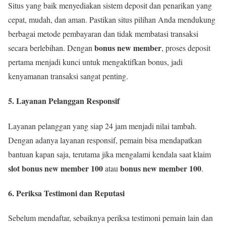
Situs yang baik menyediakan sistem deposit dan penarikan yang
cepat, mudah, dan aman. Pastikan situs pilihan Anda mendukung
berbagai metode pembayaran dan tidak membatasi transaksi
bonus new member
secara berlebihan. Dengan
, proses deposit
pertama menjadi kunci untuk mengaktifkan bonus, jadi
kenyamanan transaksi sangat penting.
5. Layanan Pelanggan Responsif
Layanan pelanggan yang siap 24 jam menjadi nilai tambah.
Dengan adanya layanan responsif, pemain bisa mendapatkan
bantuan kapan saja, terutama jika mengalami kendala saat klaim
slot bonus new member 100
bonus new member 100
atau
.
6. Periksa Testimoni dan Reputasi
Sebelum mendaftar, sebaiknya periksa testimoni pemain lain dan