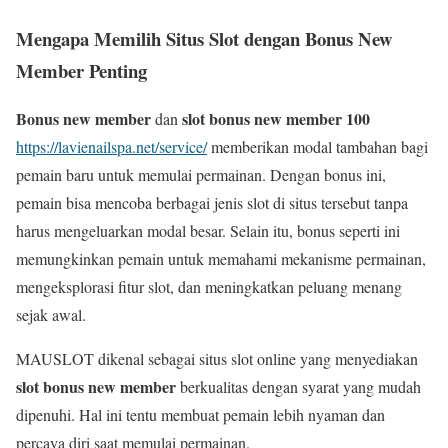
Mengapa Memilih Situs Slot dengan Bonus New
Member Penting
Bonus new member
slot bonus new member 100
dan
https://lavienailspa.net/service/
memberikan modal tambahan bagi
pemain baru untuk memulai permainan. Dengan bonus ini,
pemain bisa mencoba berbagai jenis slot di situs tersebut tanpa
harus mengeluarkan modal besar. Selain itu, bonus seperti ini
memungkinkan pemain untuk memahami mekanisme permainan,
mengeksplorasi fitur slot, dan meningkatkan peluang menang
sejak awal.
MAUSLOT dikenal sebagai situs slot online yang menyediakan
slot bonus new member
berkualitas dengan syarat yang mudah
dipenuhi. Hal ini tentu membuat pemain lebih nyaman dan
percaya diri saat memulai permainan.