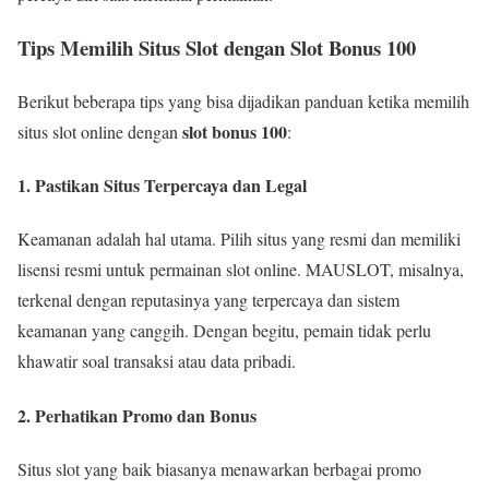
Tips Memilih Situs Slot dengan Slot Bonus 100
Berikut beberapa tips yang bisa dijadikan panduan ketika memilih
slot bonus 100
situs slot online dengan
:
1. Pastikan Situs Terpercaya dan Legal
Keamanan adalah hal utama. Pilih situs yang resmi dan memiliki
lisensi resmi untuk permainan slot online. MAUSLOT, misalnya,
terkenal dengan reputasinya yang terpercaya dan sistem
keamanan yang canggih. Dengan begitu, pemain tidak perlu
khawatir soal transaksi atau data pribadi.
2. Perhatikan Promo dan Bonus
Situs slot yang baik biasanya menawarkan berbagai promo