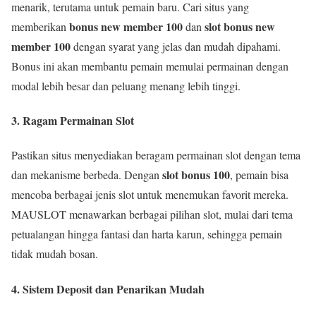
menarik, terutama untuk pemain baru. Cari situs yang
bonus new member 100
slot bonus new
memberikan
dan
member 100
dengan syarat yang jelas dan mudah dipahami.
Bonus ini akan membantu pemain memulai permainan dengan
modal lebih besar dan peluang menang lebih tinggi.
3. Ragam Permainan Slot
Pastikan situs menyediakan beragam permainan slot dengan tema
slot bonus 100
dan mekanisme berbeda. Dengan
, pemain bisa
mencoba berbagai jenis slot untuk menemukan favorit mereka.
MAUSLOT menawarkan berbagai pilihan slot, mulai dari tema
petualangan hingga fantasi dan harta karun, sehingga pemain
tidak mudah bosan.
4. Sistem Deposit dan Penarikan Mudah