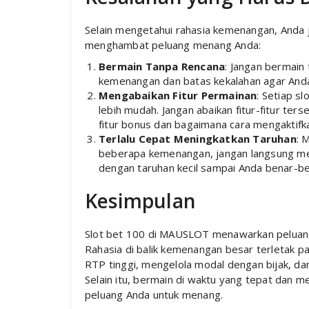
Selain mengetahui rahasia kemenangan, Anda 
menghambat peluang menang Anda:
Bermain Tanpa Rencana
: Jangan bermain 
kemenangan dan batas kekalahan agar Anda 
Mengabaikan Fitur Permainan
: Setiap s
lebih mudah. Jangan abaikan fitur-fitur ter
fitur bonus dan bagaimana cara mengaktifk
Terlalu Cepat Meningkatkan Taruhan
: 
beberapa kemenangan, jangan langsung men
dengan taruhan kecil sampai Anda benar-be
Kesimpulan
Slot bet 100 di MAUSLOT menawarkan peluang
Rahasia di balik kemenangan besar terletak 
RTP tinggi, mengelola modal dengan bijak, da
Selain itu, bermain di waktu yang tepat dan 
peluang Anda untuk menang.