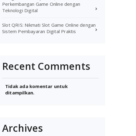
Perkembangan Game Online dengan
Teknologi Digital
Slot QRIS: Nikmati Slot Game Online dengan
Sistem Pembayaran Digital Praktis
Recent Comments
Tidak ada komentar untuk
ditampilkan.
Archives