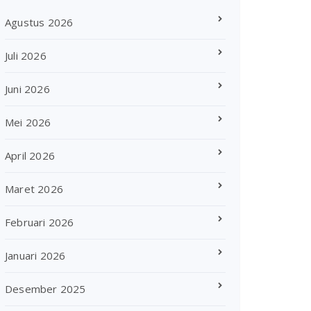
Agustus 2026
Juli 2026
Juni 2026
Mei 2026
April 2026
Maret 2026
Februari 2026
Januari 2026
Desember 2025