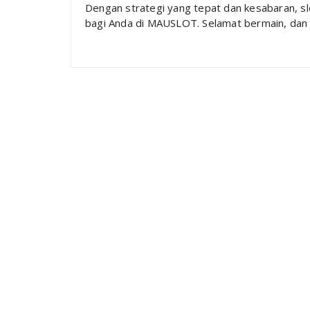
Dengan strategi yang tepat dan kesabaran, 
bagi Anda di MAUSLOT. Selamat bermain, dan