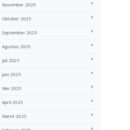
November 2025
Oktober 2025
September 2025
Agustus 2025
Juli 2025
Juni 2025
Mei 2025
April 2025
Maret 2025