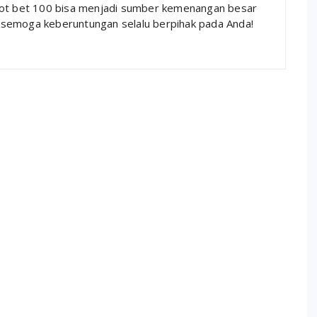
slot bet 100 bisa menjadi sumber kemenangan besar
 semoga keberuntungan selalu berpihak pada Anda!