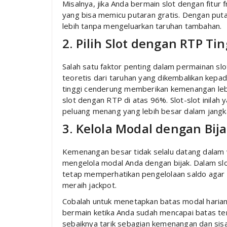
Misalnya, jika Anda bermain slot dengan fitur
yang bisa memicu putaran gratis. Dengan puta
lebih tanpa mengeluarkan taruhan tambahan.
2. Pilih Slot dengan RTP Tin
Salah satu faktor penting dalam permainan sl
teoretis dari taruhan yang dikembalikan kepa
tinggi cenderung memberikan kemenangan le
slot dengan RTP di atas 96%. Slot-slot inila
peluang menang yang lebih besar dalam jangk
3. Kelola Modal dengan Bij
Kemenangan besar tidak selalu datang dalam w
mengelola modal Anda dengan bijak. Dalam slo
tetap memperhatikan pengelolaan saldo agar 
meraih jackpot.
Cobalah untuk menetapkan batas modal harian 
bermain ketika Anda sudah mencapai batas te
sebaiknya tarik sebagian kemenangan dan sisa