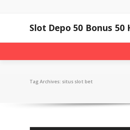
Skip
to
content
Slot Depo 50 Bonus 50 
Tag Archives: situs slot bet