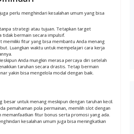
juga perlu menghindari kesalahan umum yang bisa
tanpa strategi atau tujuan. Tetapkan target
tidak bermain secara impulsif.
lot memiliki fitur yang bisa membantu Anda menang
sebut. Luangkan waktu untuk mempelajari cara kerja
annya.
Meskipun Anda mungkin merasa percaya diri setelah
aikkan taruhan secara drastis. Tetap bermain
nar yakin bisa mengelola modal dengan baik.
 besar untuk menang meskipun dengan taruhan kecil.
pada pemahaman pola permainan, memilih slot dengan
n memanfaatkan fitur bonus serta promosi yang ada.
menghindari kesalahan umum juga bisa meningkatkan