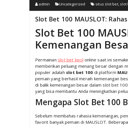
admin
Uncategorized
situs slot bet
,
slot
Slot Bet 100 MAUSLOT: Rahas
Slot Bet 100 MAUSL
Kemenangan Besa
Permainan
slot bet kecil
online saat ini semak
memberikan peluang menang besar dengan mod
populer adalah
slot bet 100
di platform
MAU
pemain yang berhasil meraih kemenangan besa
di balik kemenangan besar dalam slot bet 100?
yang bisa membantu Anda meningkatkan pel
Mengapa Slot Bet 100 
Sebelum membahas rahasia kemenangan, pent
favorit banyak pemain di MAUSLOT. Beberapa