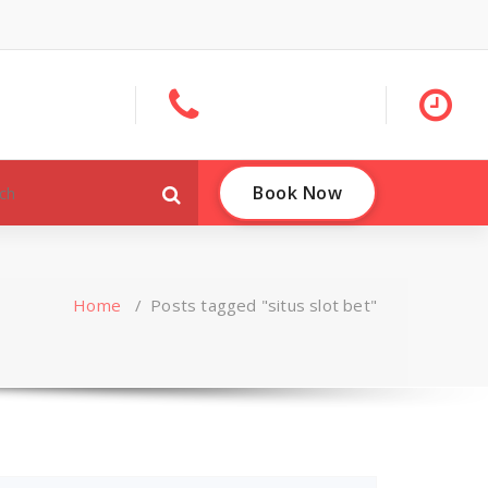
Book Now
Home
/
Posts tagged "situs slot bet"