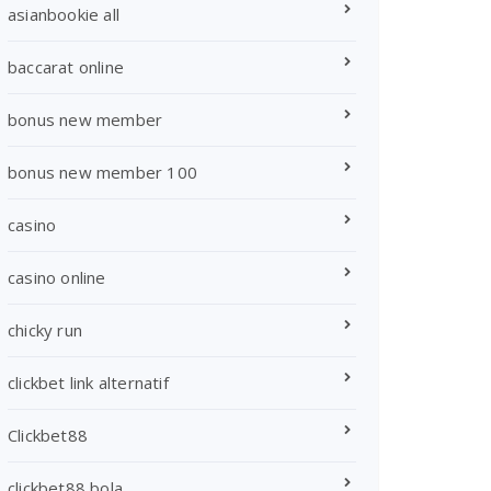
asianbookie all
baccarat online
bonus new member
bonus new member 100
casino
casino online
chicky run
clickbet link alternatif
Clickbet88
clickbet88 bola