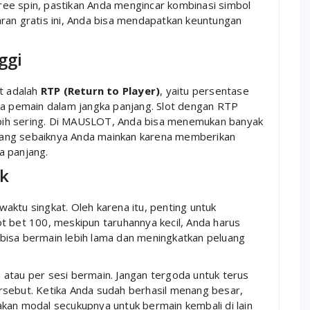
 free spin, pastikan Anda mengincar kombinasi simbol
ran gratis ini, Anda bisa mendapatkan keuntungan
ggi
ot adalah
RTP (Return to Player)
, yaitu persentase
da pemain dalam jangka panjang. Slot dengan RTP
bih sering. Di MAUSLOT, Anda bisa menemukan banyak
h yang sebaiknya Anda mainkan karena memberikan
a panjang.
ak
aktu singkat. Oleh karena itu, penting untuk
t bet 100, meskipun taruhannya kecil, Anda harus
bisa bermain lebih lama dan meningkatkan peluang
atau per sesi bermain. Jangan tergoda untuk terus
rsebut. Ketika Anda sudah berhasil menang besar,
kan modal secukupnya untuk bermain kembali di lain