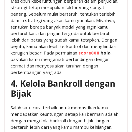
Meskipun keberuntungan berperan dalam perjudian,
strategi tetap merupakan faktor yang sangat
penting. Sebelum mulai bertaruh, tentukan terlebih
dahulu strategi yang akan kamu gunakan. Misalnya,
tentukan berapa banyak modal yang ingin kamu
pertaruhkan, dan jangan tergoda untuk bertaruh
lebih dari batas yang sudah kamu tetapkan. Dengan
begitu, kamu akan lebih terkontrol dan menghindari
kerugian besar. Pada permainan
score808
bola
,
pastikan kamu mengamati pertandingan dengan
cermat dan menyesuaikan taruhan dengan
perkembangan yang ada.
4. Kelola Bankroll dengan
Bijak
Salah satu cara terbaik untuk memastikan kamu
mendapatkan keuntungan setiap kali bermain adalah
dengan mengelola bankroll dengan bijak. Jangan
bertaruh lebih dari yang kamu mampu kehilangan.