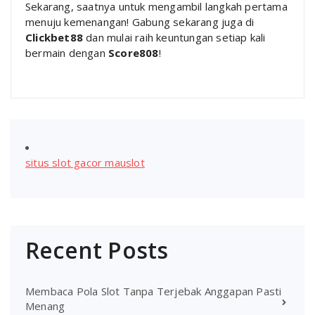
Sekarang, saatnya untuk mengambil langkah pertama
menuju kemenangan! Gabung sekarang juga di
Clickbet88
dan mulai raih keuntungan setiap kali
bermain dengan
Score808
!
situs slot gacor mauslot
Recent Posts
Membaca Pola Slot Tanpa Terjebak Anggapan Pasti
Menang