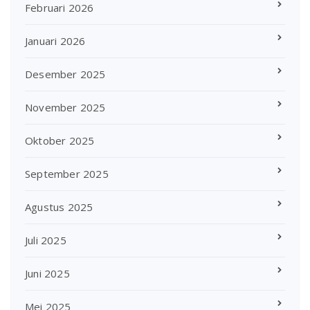
Februari 2026
Januari 2026
Desember 2025
November 2025
Oktober 2025
September 2025
Agustus 2025
Juli 2025
Juni 2025
Mei 2025