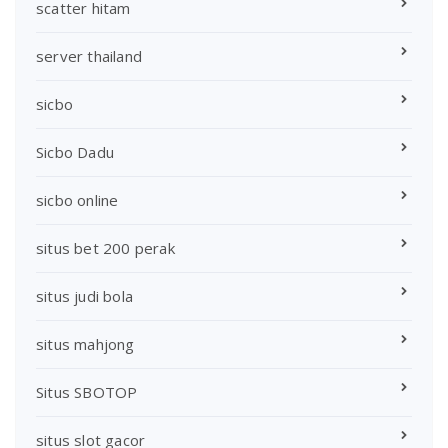
scatter hitam
server thailand
sicbo
Sicbo Dadu
sicbo online
situs bet 200 perak
situs judi bola
situs mahjong
Situs SBOTOP
situs slot gacor