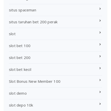
situs spaceman
situs taruhan bet 200 perak
slot
slot bet 100
slot bet 200
slot bet kecil
Slot Bonus New Member 100
slot demo
slot depo 10k