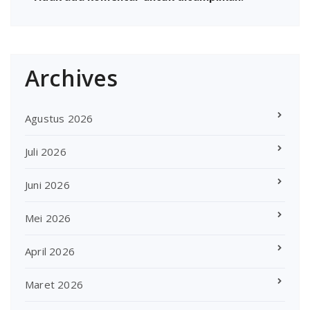
Archives
Agustus 2026
Juli 2026
Juni 2026
Mei 2026
April 2026
Maret 2026