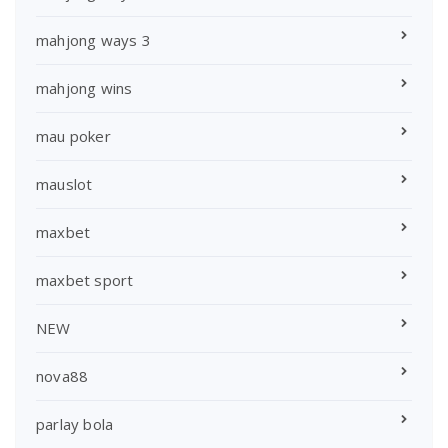
mahjong ways 3
mahjong wins
mau poker
mauslot
maxbet
maxbet sport
NEW
nova88
parlay bola