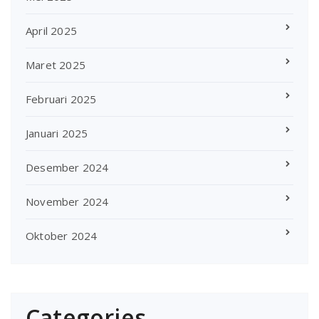
April 2025
Maret 2025
Februari 2025
Januari 2025
Desember 2024
November 2024
Oktober 2024
Categories