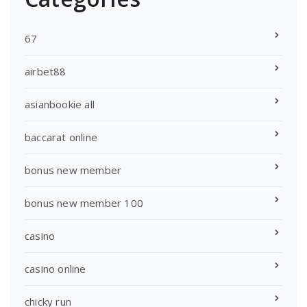
67
airbet88
asianbookie all
baccarat online
bonus new member
bonus new member 100
casino
casino online
chicky run