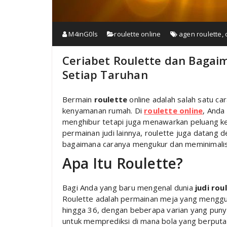
M4inG0ls
roulette online
agen roulette
,
Ceriabet Roulette dan Baga
Setiap Taruhan
Bermain
roulette
online adalah salah satu ca
kenyamanan rumah. Di
roulette online
, Anda
menghibur tetapi juga menawarkan peluang k
permainan judi lainnya, roulette juga datang den
bagaimana caranya mengukur dan meminimalis
Apa Itu Roulette?
Bagi Anda yang baru mengenal dunia
judi rou
Roulette adalah permainan meja yang menggu
hingga 36, dengan beberapa varian yang puny
untuk memprediksi di mana bola yang berputar