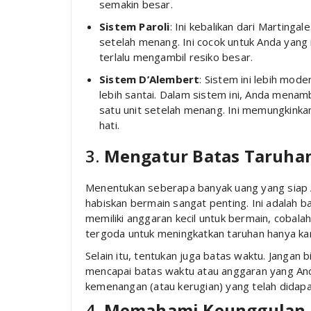
semakin besar.
Sistem Paroli
: Ini kebalikan dari Marting
setelah menang. Ini cocok untuk Anda ya
terlalu mengambil resiko besar.
Sistem D’Alembert
: Sistem ini lebih mod
lebih santai. Dalam sistem ini, Anda menam
satu unit setelah menang. Ini memungkinka
hati.
3.
Mengatur Batas Taruha
Menentukan seberapa banyak uang yang siap 
habiskan bermain sangat penting. Ini adalah b
memiliki anggaran kecil untuk bermain, cobal
tergoda untuk meningkatkan taruhan hanya kar
Selain itu, tentukan juga batas waktu. Jangan 
mencapai batas waktu atau anggaran yang And
kemenangan (atau kerugian) yang telah didapa
4.
Memahami Keunggulan