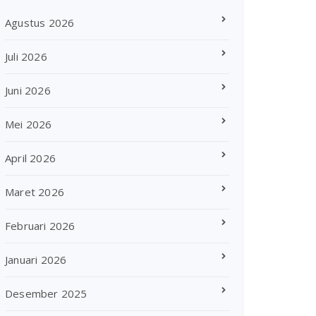
Agustus 2026
Juli 2026
Juni 2026
Mei 2026
April 2026
Maret 2026
Februari 2026
Januari 2026
Desember 2025