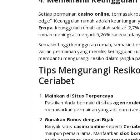
Setiap permainan
casino online
, termasuk rou
edge”. Keunggulan rumah adalah keuntungan ya
Eropa
, keunggulan rumah adalah sekitar 2,7
rumah meningkat menjadi 5,26% karena adany
Semakin tinggi keunggulan rumah, semakin besa
varian permainan yang memiliki keunggulan ru
membantu mengurangi resiko dalam jangka pa
Tips Mengurangi Resiko
Ceriabet
Mainkan di Situs Terpercaya
Pastikan Anda bermain di situs
agen roule
menawarkan permainan yang adil dan trans
Gunakan Bonus dengan Bijak
Banyak situs
casino online
seperti
Ceriab
maupun pemain lama. Manfaatkan
slot bo