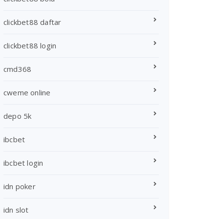
clickbet88 daftar
clickbet88 login
cmd368
cweme online
depo 5k
ibcbet
ibcbet login
idn poker
idn slot