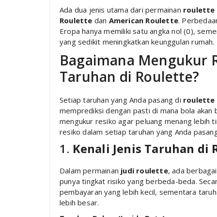
Ada dua jenis utama dari permainan
roulette 
Roulette
dan
American Roulette
. Perbedaan
Eropa hanya memiliki satu angka nol (0), seme
yang sedikit meningkatkan keunggulan rumah.
Bagaimana Mengukur Re
Taruhan di Roulette?
Setiap taruhan yang Anda pasang di
roulette
memprediksi dengan pasti di mana bola akan b
mengukur resiko agar peluang menang lebih ti
resiko dalam setiap taruhan yang Anda pasang
1.
Kenali Jenis Taruhan di 
Dalam permainan
judi roulette
, ada berbagai
punya tingkat risiko yang berbeda-beda. Sec
pembayaran yang lebih kecil, sementara taru
lebih besar.