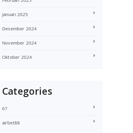
Februari 2025
Januari 2025
Desember 2024
November 2024
Oktober 2024
Categories
67
airbet88