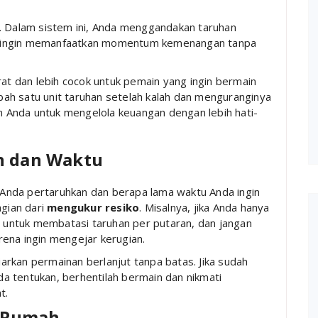
ale. Dalam sistem ini, Anda menggandakan taruhan
ng ingin memanfaatkan momentum kemenangan tanpa
erat dan lebih cocok untuk pemain yang ingin bermain
bah satu unit taruhan setelah kalah dan menguranginya
n Anda untuk mengelola keuangan dengan lebih hati-
n dan Waktu
Anda pertaruhkan dan berapa lama waktu Anda ingin
agian dari
mengukur resiko
. Misalnya, jika Anda hanya
ah untuk membatasi taruhan per putaran, dan jangan
ena ingin mengejar kerugian.
biarkan permainan berlanjut tanpa batas. Jika sudah
a tentukan, berhentilah bermain dan nikmati
t.
 Rumah