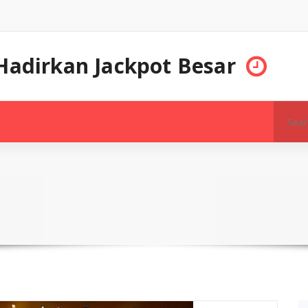
Hadirkan Jackpot Besar
Search
for: