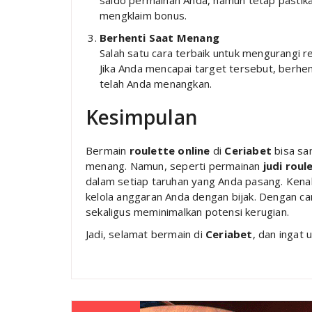
saldo permainan Anda, namun tetap pasti
mengklaim bonus.
Berhenti Saat Menang
Salah satu cara terbaik untuk mengurangi
Jika Anda mencapai target tersebut, berhe
telah Anda menangkan.
Kesimpulan
Bermain
roulette online
di
Ceriabet
bisa sa
menang. Namun, seperti permainan
judi roul
dalam setiap taruhan yang Anda pasang. Kenali
kelola anggaran Anda dengan bijak. Dengan ca
sekaligus meminimalkan potensi kerugian.
Jadi, selamat bermain di
Ceriabet
, dan ingat