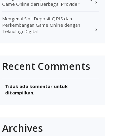
Game Online dari Berbagai Provider
Mengenal Slot Deposit QRIS dan
Perkembangan Game Online dengan
Teknologi Digital
Recent Comments
Tidak ada komentar untuk
ditampilkan.
Archives