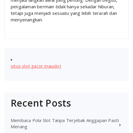
menjadi langkah awal yang penting. Dengan begitu,
pengalaman bermain tidak hanya sekadar hiburan,
tetapi juga menjadi sesuatu yang lebih terarah dan
menyenangkan.
situs slot gacor mauslot
Recent Posts
Membaca Pola Slot Tanpa Terjebak Anggapan Pasti
Menang