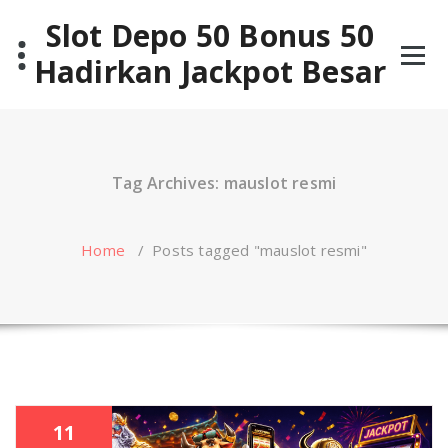
Skip
Slot Depo 50 Bonus 50
to
content
Hadirkan Jackpot Besar
Tag Archives: mauslot resmi
Home
/
Posts tagged "mauslot resmi"
11