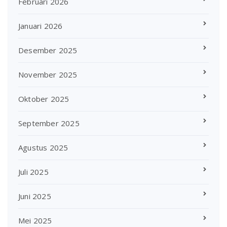
Februari 2026
Januari 2026
Desember 2025
November 2025
Oktober 2025
September 2025
Agustus 2025
Juli 2025
Juni 2025
Mei 2025