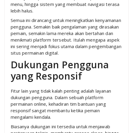
menu, hingga sistem yang membuat navigasi terasa
lebih halus.
Semua ini dirancang untuk meningkatkan kenyamanan
pengguna. Semakin baik pengalaman yang dirasakan
pemain, semakin lama mereka akan bertahan dan
menikmati platform tersebut. Itulah mengapa aspek
ini sering menjadi fokus utama dalam pengembangan
situs permainan digital.
Dukungan Pengguna
yang Responsif
Fitur lain yang tidak kalah penting adalah layanan
dukungan pengguna. Dalam sebuah platform
permainan online, kehadiran tim bantuan yang
responsif sangat membantu ketika pemain
mengalami kendala.
Biasanya dukungan ini tersedia untuk menjawab