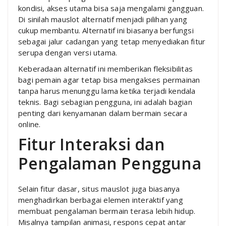
kondisi, akses utama bisa saja mengalami gangguan.
Di sinilah mauslot alternatif menjadi pilihan yang
cukup membantu. Alternatif ini biasanya berfungsi
sebagai jalur cadangan yang tetap menyediakan fitur
serupa dengan versi utama.
Keberadaan alternatif ini memberikan fleksibilitas
bagi pemain agar tetap bisa mengakses permainan
tanpa harus menunggu lama ketika terjadi kendala
teknis. Bagi sebagian pengguna, ini adalah bagian
penting dari kenyamanan dalam bermain secara
online.
Fitur Interaksi dan
Pengalaman Pengguna
Selain fitur dasar, situs mauslot juga biasanya
menghadirkan berbagai elemen interaktif yang
membuat pengalaman bermain terasa lebih hidup.
Misalnya tampilan animasi, respons cepat antar