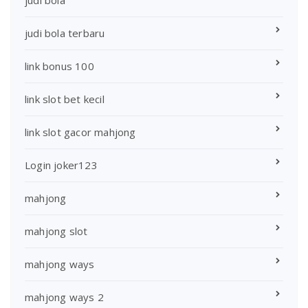
judi bola terbaru
link bonus 100
link slot bet kecil
link slot gacor mahjong
Login joker123
mahjong
mahjong slot
mahjong ways
mahjong ways 2