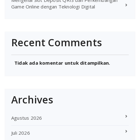
Game Online dengan Teknologi Digital
Recent Comments
Tidak ada komentar untuk ditampilkan.
Archives
Agustus 2026
Juli 2026