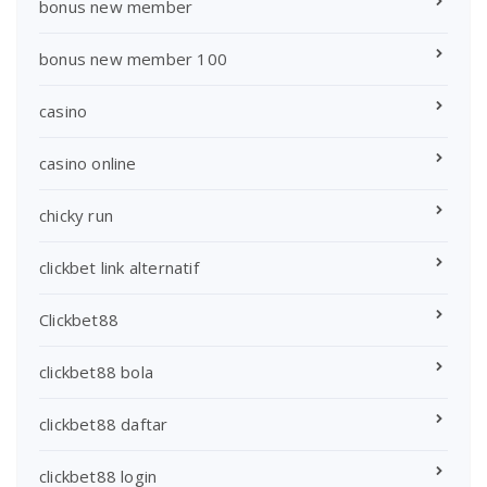
bonus new member
bonus new member 100
casino
casino online
chicky run
clickbet link alternatif
Clickbet88
clickbet88 bola
clickbet88 daftar
clickbet88 login