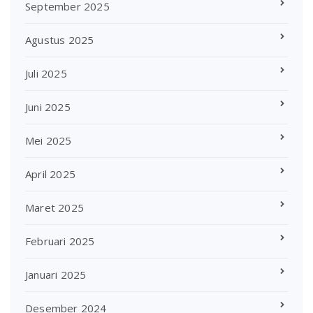
September 2025
Agustus 2025
Juli 2025
Juni 2025
Mei 2025
April 2025
Maret 2025
Februari 2025
Januari 2025
Desember 2024