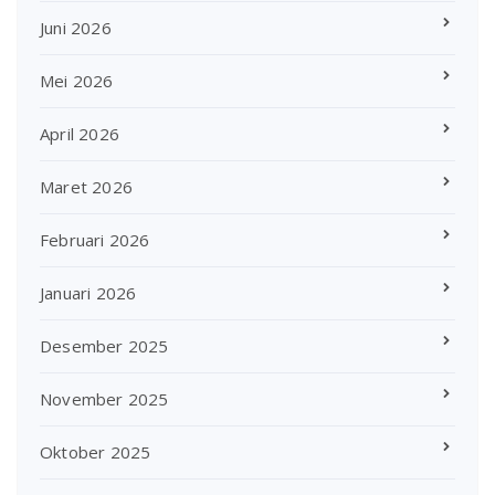
Juni 2026
Mei 2026
April 2026
Maret 2026
Februari 2026
Januari 2026
Desember 2025
November 2025
Oktober 2025