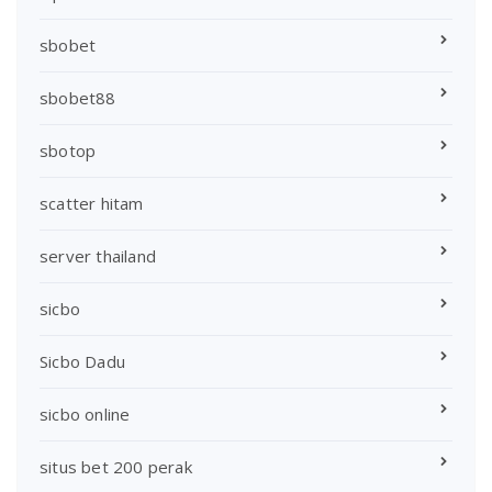
sbobet
sbobet88
sbotop
scatter hitam
server thailand
sicbo
Sicbo Dadu
sicbo online
situs bet 200 perak