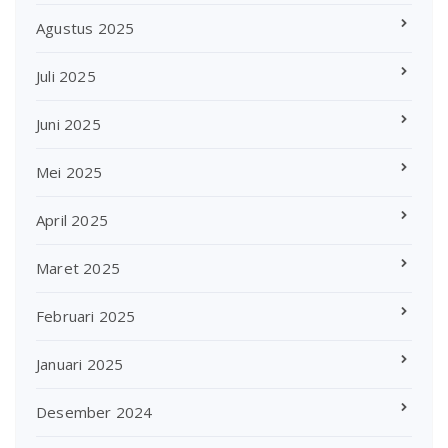
Agustus 2025
Juli 2025
Juni 2025
Mei 2025
April 2025
Maret 2025
Februari 2025
Januari 2025
Desember 2024