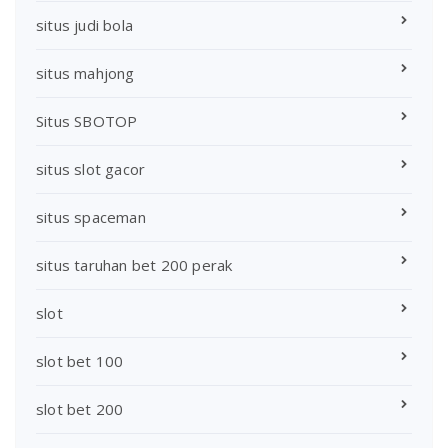
situs judi bola
situs mahjong
Situs SBOTOP
situs slot gacor
situs spaceman
situs taruhan bet 200 perak
slot
slot bet 100
slot bet 200