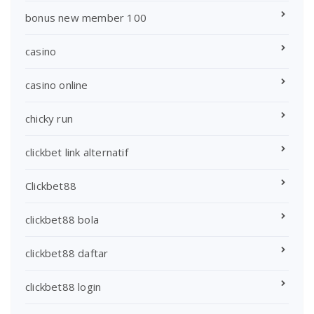
bonus new member 100
casino
casino online
chicky run
clickbet link alternatif
Clickbet88
clickbet88 bola
clickbet88 daftar
clickbet88 login