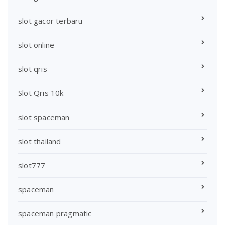
slot gacor terbaru
slot online
slot qris
Slot Qris 10k
slot spaceman
slot thailand
slot777
spaceman
spaceman pragmatic