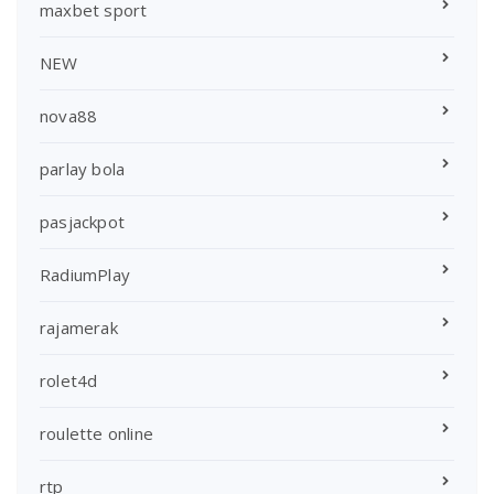
maxbet sport
NEW
nova88
parlay bola
pasjackpot
RadiumPlay
rajamerak
rolet4d
roulette online
rtp