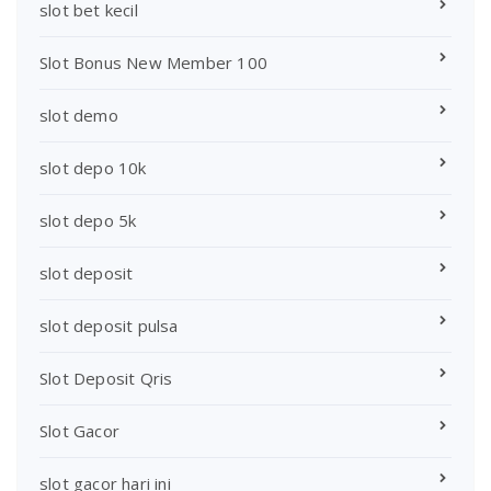
slot bet kecil
Slot Bonus New Member 100
slot demo
slot depo 10k
slot depo 5k
slot deposit
slot deposit pulsa
Slot Deposit Qris
Slot Gacor
slot gacor hari ini