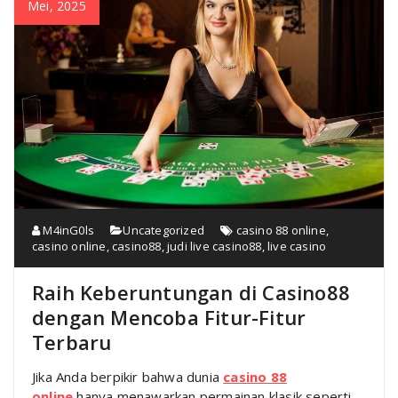
Mei, 2025
M4inG0ls
Uncategorized
casino 88 online
,
casino online
,
casino88
,
judi live casino88
,
live casino
Raih Keberuntungan di Casino88
dengan Mencoba Fitur-Fitur
Terbaru
Jika Anda berpikir bahwa dunia
casino 88
online
hanya menawarkan permainan klasik seperti