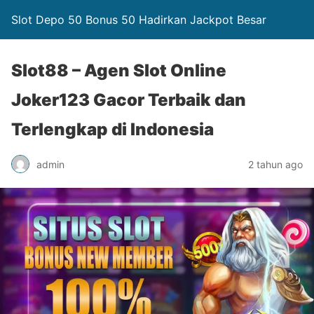
Slot Depo 50 Bonus 50 Hadirkan Jackpot Besar
Slot88 – Agen Slot Online
Joker123 Gacor Terbaik dan
Terlengkap di Indonesia
admin
2 tahun ago