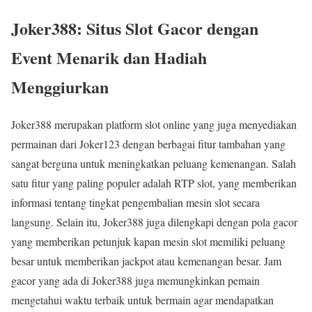
Joker388: Situs Slot Gacor dengan
Event Menarik dan Hadiah
Menggiurkan
Joker388 merupakan platform slot online yang juga menyediakan
permainan dari Joker123 dengan berbagai fitur tambahan yang
sangat berguna untuk meningkatkan peluang kemenangan. Salah
satu fitur yang paling populer adalah RTP slot, yang memberikan
informasi tentang tingkat pengembalian mesin slot secara
langsung. Selain itu, Joker388 juga dilengkapi dengan pola gacor
yang memberikan petunjuk kapan mesin slot memiliki peluang
besar untuk memberikan jackpot atau kemenangan besar. Jam
gacor yang ada di Joker388 juga memungkinkan pemain
mengetahui waktu terbaik untuk bermain agar mendapatkan