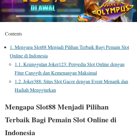
Contents
1.
Mengapa Slot88 Menjadi Pilihan Terbaik Bagi Pemain Slot
Online di Indonesia
1.1.
Keunggulan Joker123: Penyedia Slot Online dengan
Fitur Canggih dan Kemenangan Maksimal
1.2.
Joker388: Situs Slot Gacor dengan Event Menarik dan
Hadiah Menggiurkan
Mengapa Slot88 Menjadi Pilihan
Terbaik Bagi Pemain Slot Online di
Indonesia