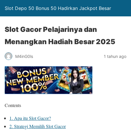
Slot Depo 50 Bonus 50 Hadirkan Jackpot Besar
Slot Gacor Pelajarinya dan
Menangkan Hadiah Besar 2025
M4inG0ls
1 tahun ago
Contents
1.
Apa itu Slot Gacor?
2.
Strategi Memilih Slot Gacor