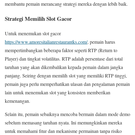
membantu pemain merancang strategi mereka dengan lebih baik.
Strategi Memilih Slot Gacor
Untuk menemukan slot gacor
https://www.amoresitalianrestaurantks.com/
, pemain harus
mempertimbangkan beberapa faktor seperti RTP (Return to
Player) dan tingkat volatilitas. RTP adalah persentase dari total
taruhan yang akan dikembalikan kepada pemain dalam jangka
panjang. Seiring dengan memilih slot yang memiliki RTP tinggi,
pemain juga perlu memperhatikan ulasan dan pengalaman pemain
lain untuk menemukan slot yang konsisten memberikan
kemenangan.
Selain itu, pemain sebaiknya mencoba bermain dalam mode demo
sebelum memasang taruhan nyata. Ini memungkinkan mereka
untuk memahami fitur dan mekanisme permainan tanpa risiko