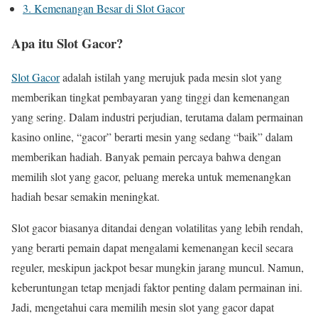
3.
Kemenangan Besar di Slot Gacor
Apa itu Slot Gacor?
Slot Gacor
adalah istilah yang merujuk pada mesin slot yang
memberikan tingkat pembayaran yang tinggi dan kemenangan
yang sering. Dalam industri perjudian, terutama dalam permainan
kasino online, “gacor” berarti mesin yang sedang “baik” dalam
memberikan hadiah. Banyak pemain percaya bahwa dengan
memilih slot yang gacor, peluang mereka untuk memenangkan
hadiah besar semakin meningkat.
Slot gacor biasanya ditandai dengan volatilitas yang lebih rendah,
yang berarti pemain dapat mengalami kemenangan kecil secara
reguler, meskipun jackpot besar mungkin jarang muncul. Namun,
keberuntungan tetap menjadi faktor penting dalam permainan ini.
Jadi, mengetahui cara memilih mesin slot yang gacor dapat