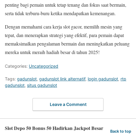
penting bagi pemain untuk tetap tenang dan fokus saat bermain,
serta tidak terburu-buru ketika mendapatkan kemenangan.
Dengan memahami cara kerja slot gacor, memilih mesin yang
tepat, dan menerapkan strategi yang efektif, para pemain dapat
memaksimalkan pengalaman bermain dan meningkatkan peluang
mereka untuk meraih hadiah besar di tahun 2025!
Categories:
Uncategorized
Tags:
gadunslot
,
gadunslot link alternatif
,
login gadunslot
,
rtp
gadunslot
,
situs gadunslot
Leave a Comment
Slot Depo 50 Bonus 50 Hadirkan Jackpot Besar
Back to top