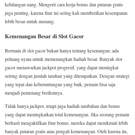
kehilangan uang. Mengerti cara kerja bonus dan putaran gratis
juga penting, karena fitur ini sering kali memberikan kesempatan
lebih besar untuk menang.
Kemenangan Besar di Slot Gacor
Bermain di slot gacor bukan hanya tentang kesenangan; ada
peluang nyata untuk memenangkan hadiah besar. Banyak slot
gacor menawarkan jackpot progresif, yang dapat meningkat
seiring dengan jumlah taruhan yang ditempatkan. Dengan strategi
yang tepat dan keberuntungan yang baik, pemain bisa saja
menjadi pemenang berikutnya.
Tidak hanya jackpot, tetapi juga hadiah tambahan dan bonus
yang dapat meningkatkan total kemenangan. Jika seorang pemain
berhasil mengaktifkan fitur bonus, mereka dapat menikmati lebih
banyak putaran gratis atau pengali kemenangan. Oleh karena itu,