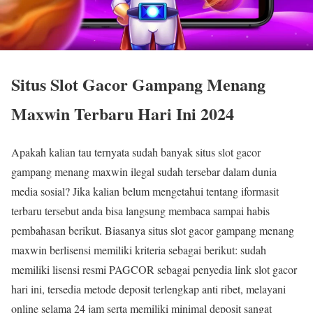
Situs Slot Gacor Gampang Menang
Maxwin Terbaru Hari Ini 2024
Apakah kalian tau ternyata sudah banyak situs slot gacor
gampang menang maxwin ilegal sudah tersebar dalam dunia
media sosial? Jika kalian belum mengetahui tentang iformasit
terbaru tersebut anda bisa langsung membaca sampai habis
pembahasan berikut. Biasanya situs slot gacor gampang menang
maxwin berlisensi memiliki kriteria sebagai berikut: sudah
memiliki lisensi resmi PAGCOR sebagai penyedia link slot gacor
hari ini, tersedia metode deposit terlengkap anti ribet, melayani
online selama 24 jam serta memiliki minimal deposit sangat