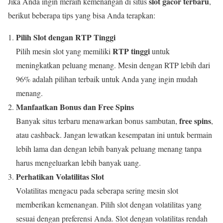
slot gacor terbaru
Jika Anda ingin meraih kemenangan di situs
,
berikut beberapa tips yang bisa Anda terapkan:
Pilih Slot dengan RTP Tinggi
RTP tinggi
Pilih mesin slot yang memiliki
untuk
meningkatkan peluang menang. Mesin dengan RTP lebih dari
96% adalah pilihan terbaik untuk Anda yang ingin mudah
menang.
Manfaatkan Bonus dan Free Spins
free spins
Banyak situs terbaru menawarkan bonus sambutan,
,
atau cashback. Jangan lewatkan kesempatan ini untuk bermain
lebih lama dan dengan lebih banyak peluang menang tanpa
harus mengeluarkan lebih banyak uang.
Perhatikan Volatilitas Slot
Volatilitas mengacu pada seberapa sering mesin slot
memberikan kemenangan. Pilih slot dengan volatilitas yang
sesuai dengan preferensi Anda. Slot dengan volatilitas rendah