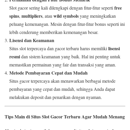
free
Slot gacor sering kali dilengkapi dengan fitur-fitur seperti
spins
multipliers
wild symbols
,
, atau
yang meningkatkan
peluang kemenangan. Mesin dengan fitur-fitur bonus seperti ini
lebih cenderung memberikan kemenangan besar.
Lisensi dan Keamanan
lisensi
Situs slot terpercaya dan gacor terbaru harus memiliki
resmi
dan sistem keamanan yang baik. Hal ini penting untuk
memastikan permainan yang fair dan transaksi yang aman.
Metode Pembayaran Cepat dan Mudah
Situs gacor terpercaya akan menawarkan berbagai metode
pembayaran yang cepat dan mudah, sehingga Anda dapat
melakukan deposit dan penarikan dengan nyaman.
Tips Main di Situs Slot Gacor Terbaru Agar Mudah Menang