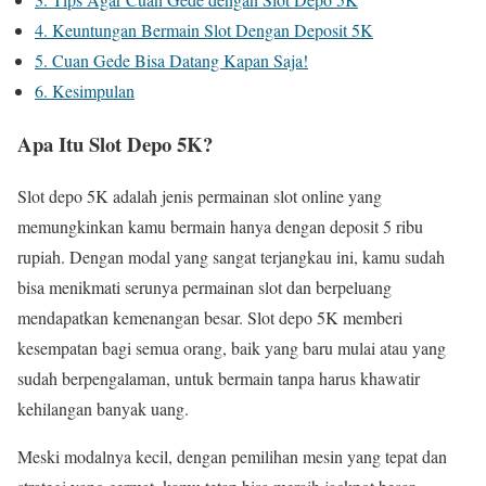
4.
Keuntungan Bermain Slot Dengan Deposit 5K
5.
Cuan Gede Bisa Datang Kapan Saja!
6.
Kesimpulan
Apa Itu Slot Depo 5K?
Slot depo 5K adalah jenis permainan slot online yang
memungkinkan kamu bermain hanya dengan deposit 5 ribu
rupiah. Dengan modal yang sangat terjangkau ini, kamu sudah
bisa menikmati serunya permainan slot dan berpeluang
mendapatkan kemenangan besar. Slot depo 5K memberi
kesempatan bagi semua orang, baik yang baru mulai atau yang
sudah berpengalaman, untuk bermain tanpa harus khawatir
kehilangan banyak uang.
Meski modalnya kecil, dengan pemilihan mesin yang tepat dan