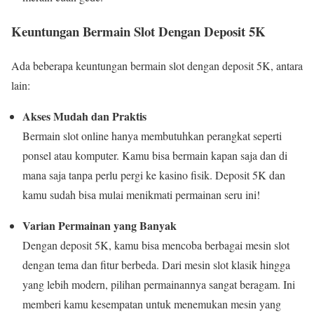
Keuntungan Bermain Slot Dengan Deposit 5K
Ada beberapa keuntungan bermain slot dengan deposit 5K, antara
lain:
Akses Mudah dan Praktis
Bermain slot online hanya membutuhkan perangkat seperti
ponsel atau komputer. Kamu bisa bermain kapan saja dan di
mana saja tanpa perlu pergi ke kasino fisik. Deposit 5K dan
kamu sudah bisa mulai menikmati permainan seru ini!
Varian Permainan yang Banyak
Dengan deposit 5K, kamu bisa mencoba berbagai mesin slot
dengan tema dan fitur berbeda. Dari mesin slot klasik hingga
yang lebih modern, pilihan permainannya sangat beragam. Ini
memberi kamu kesempatan untuk menemukan mesin yang