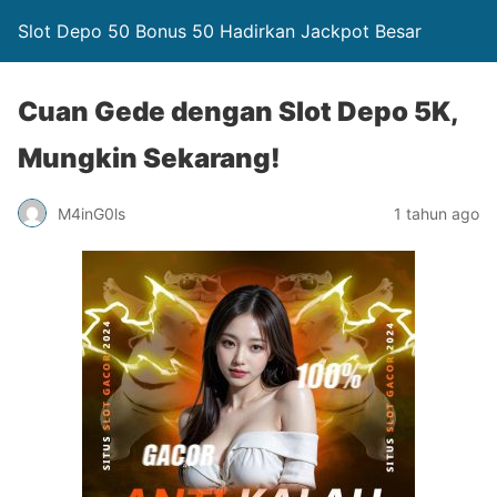
Slot Depo 50 Bonus 50 Hadirkan Jackpot Besar
Cuan Gede dengan Slot Depo 5K,
Mungkin Sekarang!
M4inG0ls
1 tahun ago