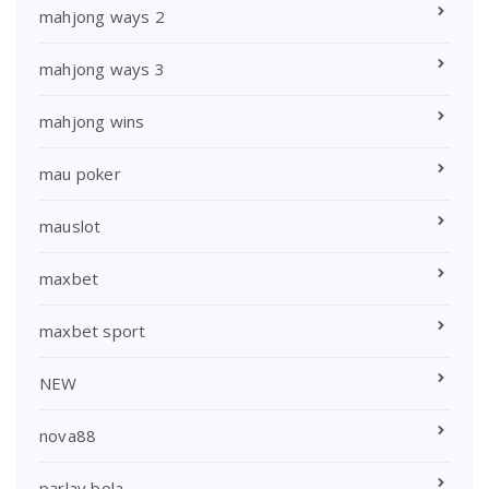
mahjong ways 2
mahjong ways 3
mahjong wins
mau poker
mauslot
maxbet
maxbet sport
NEW
nova88
parlay bola