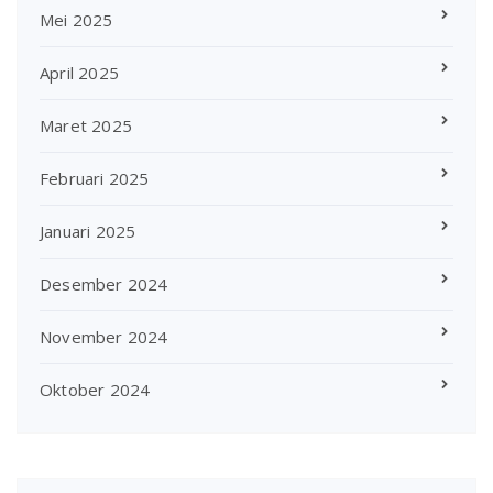
Mei 2025
April 2025
Maret 2025
Februari 2025
Januari 2025
Desember 2024
November 2024
Oktober 2024