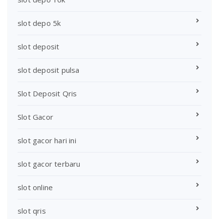
slot depo 5k
slot deposit
slot deposit pulsa
Slot Deposit Qris
Slot Gacor
slot gacor hari ini
slot gacor terbaru
slot online
slot qris