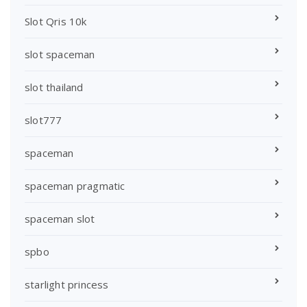
Slot Qris 10k
slot spaceman
slot thailand
slot777
spaceman
spaceman pragmatic
spaceman slot
spbo
starlight princess