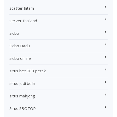
scatter hitam
server thailand
sicbo
Sicbo Dadu
sicbo online
situs bet 200 perak
situs judi bola
situs mahjong
Situs SBOTOP